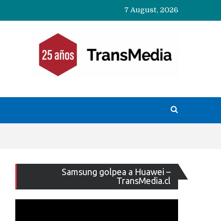
7 August, 2026
Reproducto
Samsung golpea a Huawei –
de
TransMedia.cl
vídeo