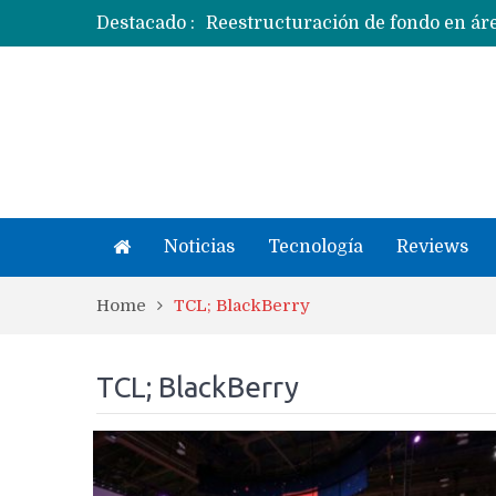
Destacado :
Apple dice que más ex empleados 
Noticias
Tecnología
Reviews
Home
TCL; BlackBerry
TCL; BlackBerry