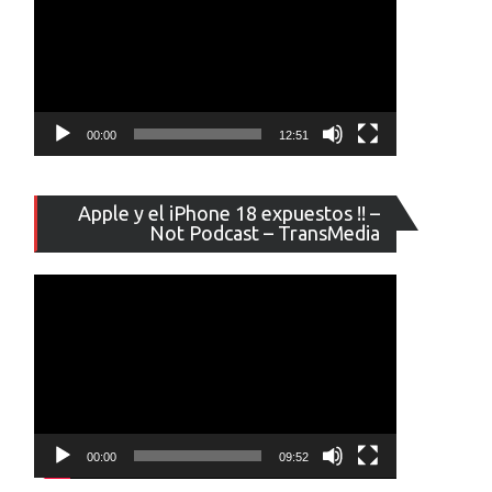
00:00
12:51
Reproducto
Apple y el iPhone 18 expuestos !! –
de
Not Podcast – TransMedia
vídeo
00:00
09:52