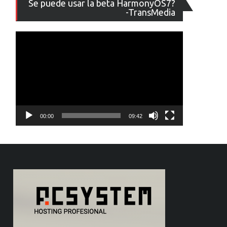
Se puede usar la beta HarmonyOS7?
de
-TransMedia
vídeo
00:00
09:42