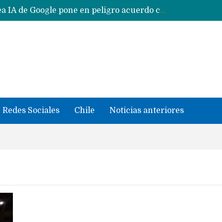
Reestructuración de fondo en área IA de Google pone en peligro acuerdo con Apple y salvataje de Siri
CXMT le dice NO a la venta de sus memorias a Apple y dará prioridad a Huawei y Xiaomi
Sailfish OS la «joya» de sistema operativo que Europa planea financiar para competir contra Android, iOS y HarmonyOS
se llevaron datos confidenciales a OpenAI
Solo China o Global: Cuáles Huawei MateBook, MatePad y Nova llegarán a Europa y LATAM?
Data Centers de Huawei en Chile, México, Brasil,Perú y Argentina podrían verse afectados por arremetida de EE.UU
Fabricantes suben precios de teléfonos y ganan más dinero en un mercado donde Xiaomi alerta por no mejorar ventas
Redes Sociales
Chile
Noticias anteriores