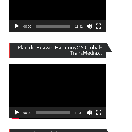
00:00
11:32
Reproducto
Plan de Huawei HarmonyOS Global-
de
TransMedia.cl
vídeo
00:00
15:31
Reproducto