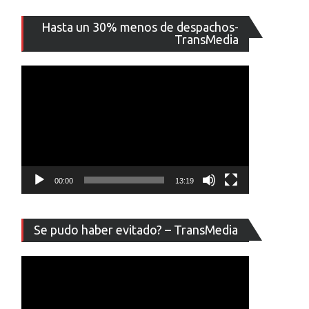
Reproducto
Hasta un 30% menos de despachos-
de
TransMedia
vídeo
00:00
13:19
Reproducto
Se pudo haber evitado? – TransMedia
de
vídeo