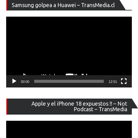
Re
Samsung golpea a Huawei – TransMedia.cl
de
ví
00:00
12:51
Re
Apple y el iPhone 18 expuestos !! – Not
de
Podcast – TransMedia
ví