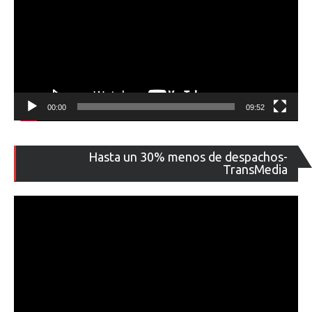
00:00
09:52
Re
Hasta un 30% menos de despachos-
de
TransMedia
ví