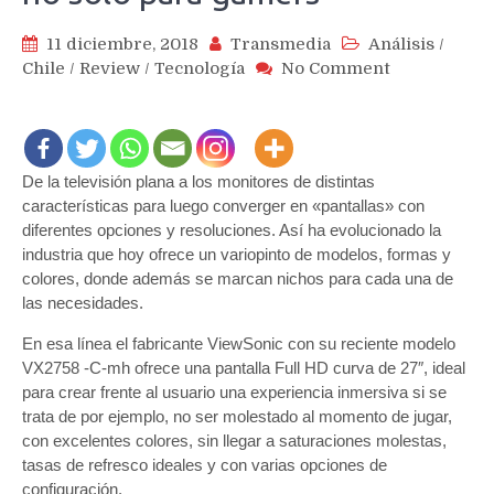
11 diciembre, 2018
Transmedia
Análisis
/
on
Chile
/
Review
/
Tecnología
No Comment
Review
monitor
VIewSonic
VX-
De la televisión plana a los monitores de distintas
2758-
C-
características para luego converger en «pantallas» con
mh
diferentes opciones y resoluciones. Así ha evolucionado la
y
industria que hoy ofrece un variopinto de modelos, formas y
una
colores, donde además se marcan nichos para cada una de
experiencia
las necesidades.
curva
En esa línea el fabricante ViewSonic con su reciente modelo
inmersiva
no
VX2758 -C-mh ofrece una pantalla Full HD curva de 27″, ideal
solo
para crear frente al usuario una experiencia inmersiva si se
para
trata de por ejemplo, no ser molestado al momento de jugar,
gamers
con excelentes colores, sin llegar a saturaciones molestas,
tasas de refresco ideales y con varias opciones de
configuración.