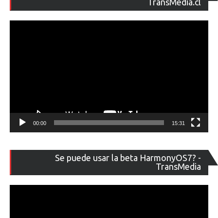
de
TransMedia.cl
ví
00:00
15:31
Re
Se puede usar la beta HarmonyOS7? -
de
TransMedia
ví