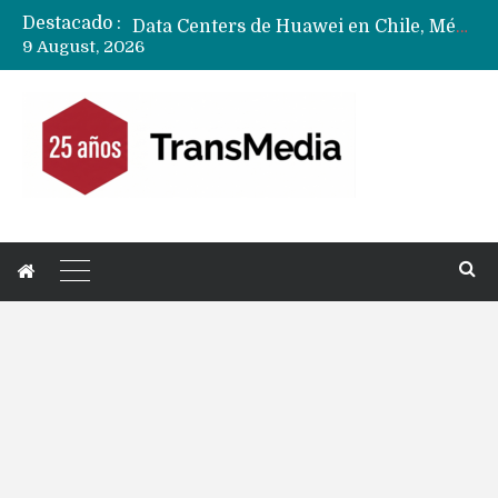
Destacado :
Data Centers de Huawei en Chile, México, Brasil,Perú y Argentina podrían verse afectados por arremetida de EE.UU
9 August, 2026
Fabricantes suben precios de teléfonos y ganan más dinero en un mercado donde Xiaomi alerta por no mejorar ventas