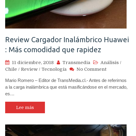
Review Cargador Inalámbrico Huawei
: Más comodidad que rapidez
11 diciembre, 2018
Transmedia
Análisis
/
on
Chile
/
Review
/
Tecnología
No Comment
Review
Mario Romero – Editor de TransMedia.cl.- Antes de referirnos
Cargador
a la carga inalámbrica que está masificándose en el mercado,
Inalámbrico
es…
Huawei
:
Más
Lee más
comodidad
que
rapidez