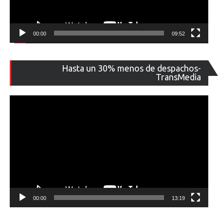
00:00
09:52
Re
Hasta un 30% menos de despachos-
de
TransMedia
ví
00:00
13:19