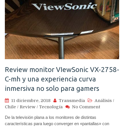
Review monitor VIewSonic VX-2758-
C-mh y una experiencia curva
inmersiva no solo para gamers
11 diciembre, 2018
Transmedia
Análisis
/
on
Chile
/
Review
/
Tecnología
No Comment
Review
De la televisión plana a los monitores de distintas
monitor
características para luego converger en «pantallas» con
VIewSonic