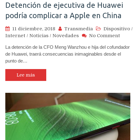
Detención de ejecutiva de Huawei
podría complicar a Apple en China
11 diciembre, 2018
Transmedia
Dispositivo
/
on
Internet
/
Noticias
/
Novedades
No Comment
Detenci
La detención de la CFO Meng Wanzhou e hija del cofundador
de
de Huawei, traerá consecuencias inimaginables desde el
ejecutiv
punto de…
de
Huawei
podría
Lee más
complic
a
Apple
en
China