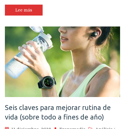
de
un
Lee más
cóndor
andino
con
maquetas
de
teléfonos
Seis claves para mejorar rutina de
vida (sobre todo a fines de año)