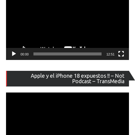
elimina
de
sus
teléfono
00:00
12:51
Re
Apple y el iPhone 18 expuestos !! – Not
de
Podcast – TransMedia
ví