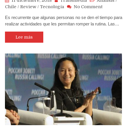
11 diciembre, 2018
Transmedia
Análisis
/
on
Chile
/
Review
/
Tecnología
No Comment
Seis
Es recurrente que algunas personas no se den el tiempo para
claves
realizar actividades que les permitan romper la rutina. Las…
para
mejorar
rutina
Lee más
de
vida
(sobre
todo
a
fines
de
año)