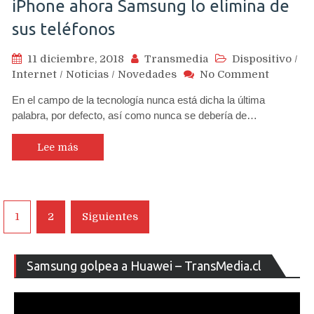
iPhone ahora Samsung lo elimina de
sus teléfonos
11 diciembre, 2018
Transmedia
Dispositivo
/
on
Internet
/
Noticias
/
Novedades
No Comment
Tras
En el campo de la tecnología nunca está dicha la última
años
palabra, por defecto, así como nunca se debería de…
de
burlarse
de
Lee más
la
eliminac
del
jack
Navegación
1
2
Siguientes
de
de
audio
del
entradas
Re
iPhone
Samsung golpea a Huawei – TransMedia.cl
de
ahora
ví
Samsun
lo