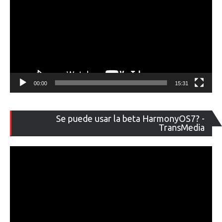
00:00
15:31
Re
Se puede usar la beta HarmonyOS7? -
de
TransMedia
ví