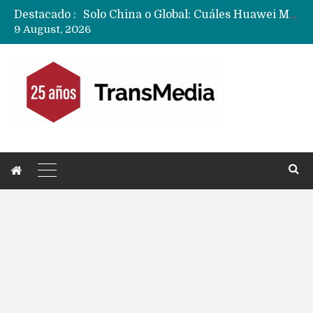
Destacado :
Data Centers de Huawei en Chile, México, Brasil,Perú y Argentina podrían verse afectados por arremetida de EE.UU
9 August, 2026
Fabricantes suben precios de teléfonos y ganan más dinero en un mercado donde Xiaomi alerta por no mejorar ventas