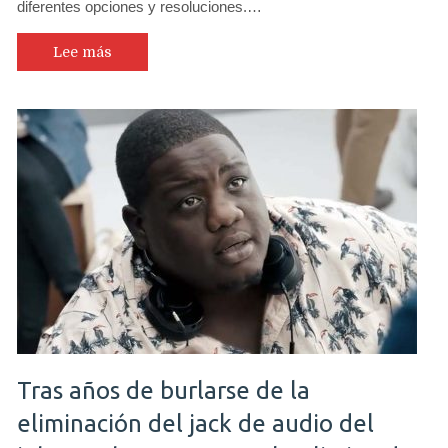
diferentes opciones y resoluciones.…
VX-
2758-
C-
Lee más
mh
y
una
experiencia
curva
inmersiva
no
solo
para
gamers
Tras años de burlarse de la
eliminación del jack de audio del