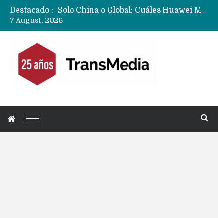
Destacado :
Data Centers de Huawei en Chile, México, Brasil,Perú y Argentina podrían verse afectados por arremetida de EE.UU
7 August, 2026
Fabricantes suben precios de teléfonos y ganan más dinero en un mercado donde Xiaomi alerta por no mejorar ventas