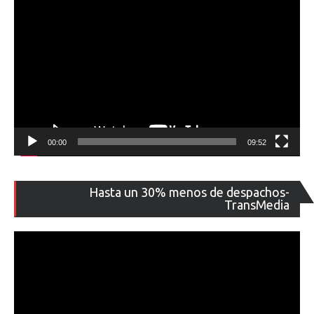
00:00
09:52
Re
Hasta un 30% menos de despachos-
de
TransMedia
ví