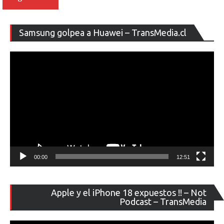
entradas
Re
Samsung golpea a Huawei – TransMedia.cl
de
ví
00:00
12:51
Re
Apple y el iPhone 18 expuestos !! – Not
de
Podcast – TransMedia
ví