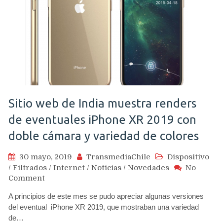
Sitio web de India muestra renders
de eventuales iPhone XR 2019 con
doble cámara y variedad de colores
30 mayo, 2019
TransmediaChile
Dispositivo
/
Filtrados
/
Internet
/
Noticias
/
Novedades
No
on
Comment
Sitio
A principios de este mes se pudo apreciar algunas versiones
web
del eventual iPhone XR 2019, que mostraban una variedad
de
de…
India