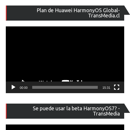
Re
Plan de Huawei HarmonyOS Global-
de
TransMedia.cl
ví
00:00
15:31
Re
Se puede usar la beta HarmonyOS7? -
de
TransMedia
ví