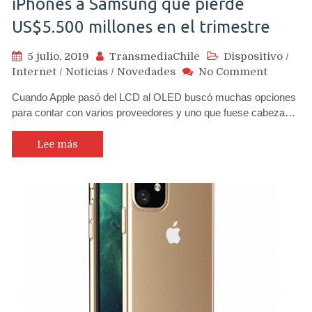
iPhones a Samsung que pierde
US$5.500 millones en el trimestre
5 julio, 2019
TransmediaChile
Dispositivo
/
on
Internet
/
Noticias
/
Novedades
No Comment
Apple
Cuando Apple pasó del LCD al OLED buscó muchas opciones
paga
para contar con varios proveedores y uno que fuese cabeza…
US$683
millone
por
Lee más
no
cumplir
meta
por
pantalla
de
iPhones
a
Samsun
que
pierde