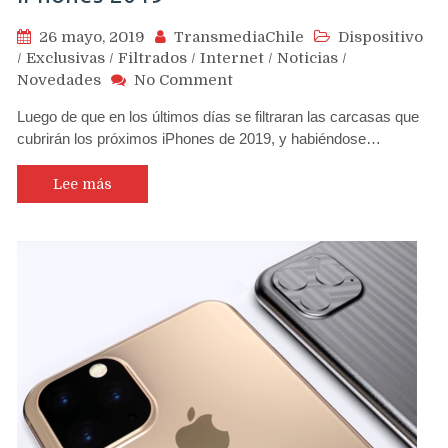
26 mayo, 2019
TransmediaChile
Dispositivo
/
Exclusivas
/
Filtrados
/
Internet
/
Noticias
/
on
Novedades
No Comment
Presentan
Luego de que en los últimos días se filtraran las carcasas que
nuevo
cubrirán los próximos iPhones de 2019, y habiéndose…
video
render
con
Lee más
los
últimos
diseños
de
cómo
serán
los
iPhones
2019