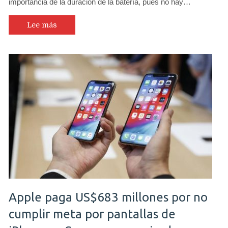
importancia de la duración de la batería, pues no hay…
de
la
disminu
Lee más
del
nivel
de
la
batería
de
un
iPhone
y
cómo
evitarlo
Apple paga US$683 millones por no
cumplir meta por pantallas de