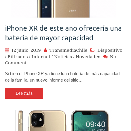
US$5.50
millone
en
el
iPhone XR de este año ofrecería una
trimest
batería de mayor capacidad
12 junio, 2019
TransmediaChile
Dispositivo
/
Filtrados
/
Internet
/
Noticias
/
Novedades
No
on
Comment
iPhone
Si bien el iPhone XR ya tiene luna batería de más capacidad
XR
de la familia, un nuevo informe del sitio…
de
este
año
Lee más
ofrecería
una
batería
de
mayor
capacidad