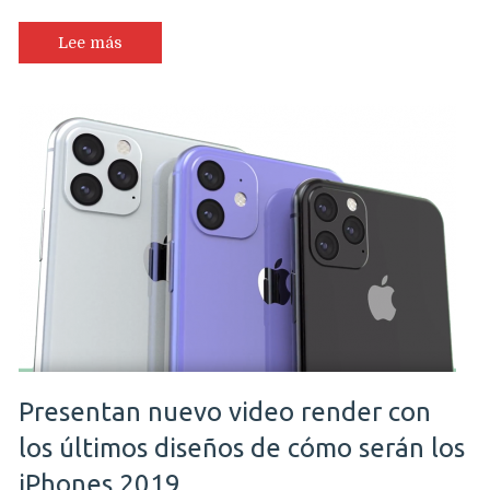
muestra
renders
Lee más
de
eventuales
iPhone
XR
2019
con
doble
cámara
y
variedad
de
colores
Presentan nuevo video render con
los últimos diseños de cómo serán los
iPhones 2019