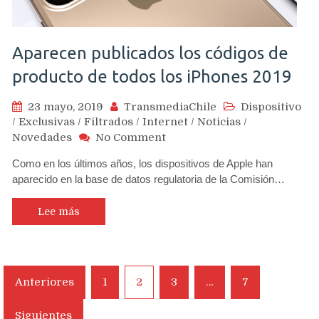
Aparecen publicados los códigos de
producto de todos los iPhones 2019
23 mayo, 2019
TransmediaChile
Dispositivo
/
Exclusivas
/
Filtrados
/
Internet
/
Noticias
/
on
Novedades
No Comment
Aparecen
Como en los últimos años, los dispositivos de Apple han
publicados
aparecido en la base de datos regulatoria de la Comisión…
los
códigos
de
Lee más
producto
de
todos
los
Navegación
Anteriores
1
2
3
…
7
iPhones
de
2019
Siguientes