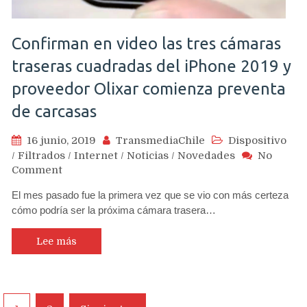
Confirman en video las tres cámaras
traseras cuadradas del iPhone 2019 y
proveedor Olixar comienza preventa
de carcasas
16 junio, 2019
TransmediaChile
Dispositivo
/
Filtrados
/
Internet
/
Noticias
/
Novedades
No
on
Comment
Confirman
El mes pasado fue la primera vez que se vio con más certeza
en
cómo podría ser la próxima cámara trasera…
video
las
tres
Lee más
cámaras
traseras
cuadradas
del
Navegación