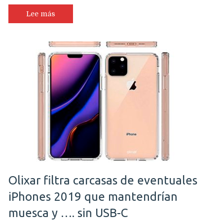
y
ofrecerá
Lee más
4
modelos
con
5G,
pantallas
OLED
para
el
2020
según
JP
Morgan
Olixar filtra carcasas de eventuales
iPhones 2019 que mantendrían
muesca y …. sin USB-C