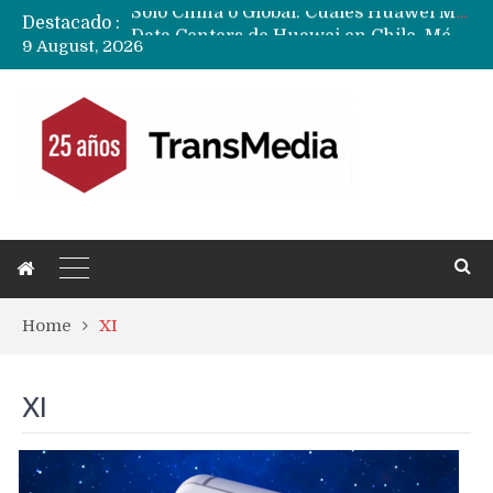
Destacado :
Data Centers de Huawei en Chile, México, Brasil,Perú y Argentina podrían verse afectados por arremetida de EE.UU
9 August, 2026
Fabricantes suben precios de teléfonos y ganan más dinero en un mercado donde Xiaomi alerta por no mejorar ventas
Home
XI
XI