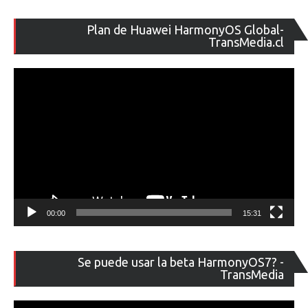
Re
Plan de Huawei HarmonyOS Global-
de
TransMedia.cl
ví
00:00
15:31
Re
Se puede usar la beta HarmonyOS7? -
de
TransMedia
ví