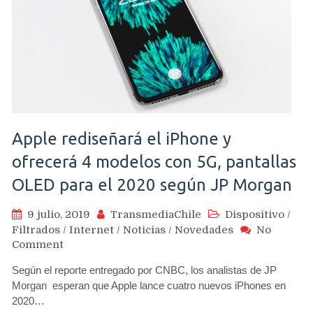
Apple rediseñará el iPhone y
ofrecerá 4 modelos con 5G, pantallas
OLED para el 2020 según JP Morgan
9 julio, 2019
TransmediaChile
Dispositivo
/
Filtrados
/
Internet
/
Noticias
/
Novedades
No
on
Comment
Apple
Según el reporte entregado por CNBC, los analistas de JP
rediseñará
Morgan esperan que Apple lance cuatro nuevos iPhones en
el
2020…
iPhone