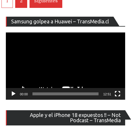
1
2
Siguientes
iPhone
de
2019
y
entradas
Re
proveedor
Samsung golpea a Huawei – TransMedia.cl
de
Olixar
ví
comienza
preventa
de
carcasas
00:00
12:51
Re
Apple y el iPhone 18 expuestos !! – Not
de
Podcast – TransMedia
ví