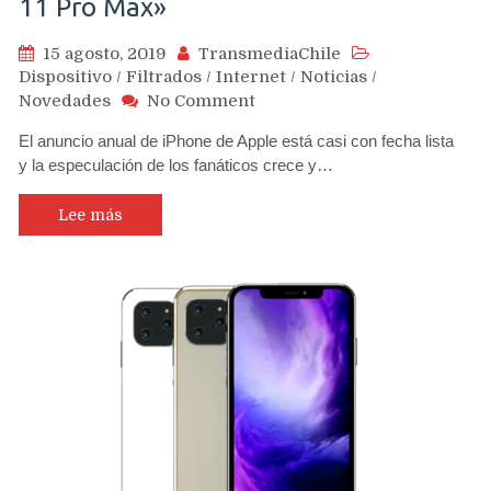
11 Pro Max»
15 agosto, 2019
TransmediaChile
Dispositivo
/
Filtrados
/
Internet
/
Noticias
/
on
Novedades
No Comment
Fabricante
El anuncio anual de iPhone de Apple está casi con fecha lista
de
y la especulación de los fanáticos crece y…
carcasas
de
iPhone
Lee más
publica
listado
con
modelo
«iPhone
11
Pro
Max»