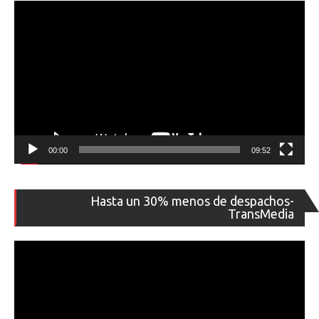
00:00
09:52
Re
Hasta un 30% menos de despachos-
de
TransMedia
ví