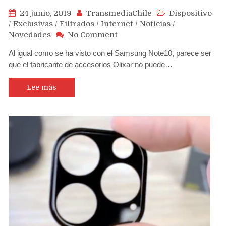
24 junio, 2019
TransmediaChile
Dispositivo
/
Exclusivas
/
Filtrados
/
Internet
/
Noticias
/
on
Novedades
No Comment
Olixar
Al igual como se ha visto con el Samsung Note10, parece ser
filtra
que el fabricante de accesorios Olixar no puede…
carcasas
de
eventuales
Lee más
iPhones
2019
que
mantendrían
muesca
y
….
sin
USB-
C