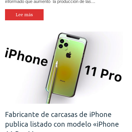
informado que aumentó la producción de las…
aumento
en
producción
Lee más
de
la
triple
cámara
que
fabrica
para
los
nuevos
iPhones
de
este
año
Fabricante de carcasas de iPhone
publica listado con modelo «iPhone