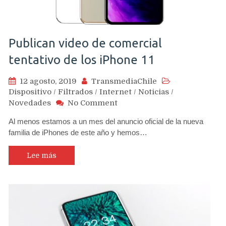
Publican video de comercial
tentativo de los iPhone 11
12 agosto, 2019
TransmediaChile
Dispositivo
/
Filtrados
/
Internet
/
Noticias
/
on
Novedades
No Comment
Publican
Al menos estamos a un mes del anuncio oficial de la nueva
video
familia de iPhones de este año y hemos…
de
comercial
tentativo
Lee más
de
los
iPhone
11