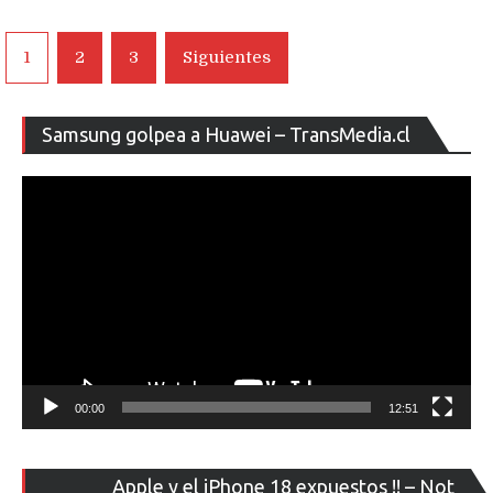
Navegación
1
2
3
Siguientes
de
entradas
Re
Samsung golpea a Huawei – TransMedia.cl
de
ví
00:00
12:51
Re
Apple y el iPhone 18 expuestos !! – Not