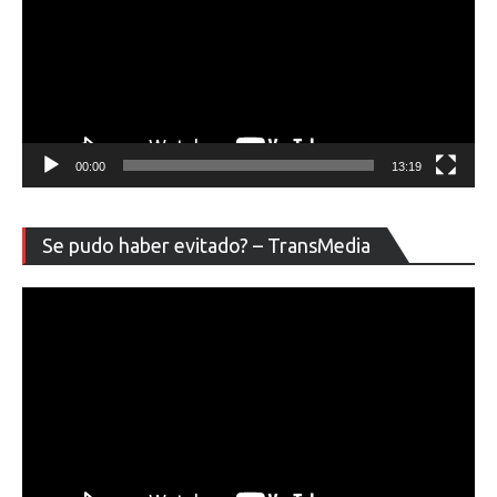
00:00
13:19
Re
Se pudo haber evitado? – TransMedia
de
ví