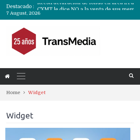
Destacado :
CXMT le dice NO a la venta de sus memorias a Apple y dará prioridad a Huawei y Xiaomi
7 August, 2026
Sailfish OS la «joya» de sistema operativo que Europa planea financiar para competir contra Android, iOS y HarmonyOS
Apple dice que más ex empleados se llevaron datos confidenciales a OpenAI
Solo China o Global: Cuáles Huawei MateBook, MatePad y Nova llegarán a Europa y LATAM?
Data Centers de Huawei en Chile, México, Brasil,Perú y Argentina podrían verse afectados por arremetida de EE.UU
Fabricantes suben precios de teléfonos y ganan más dinero en un mercado donde Xiaomi alerta por no mejorar ventas
Home
Widget
Widget