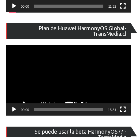
00:00
11:32
Re
Plan de Huawei HarmonyOS Global-
de
TransMedia.cl
ví
00:00
15:31
Re
Se puede usar la beta HarmonyOS7? -
de
TransMedia