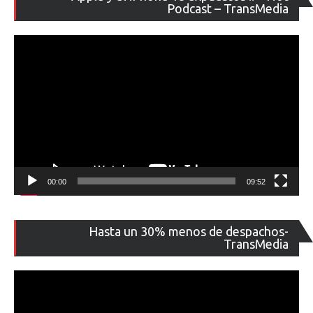
de
Podcast – TransMedia
ví
00:00
09:52
Re
Hasta un 30% menos de despachos-
de
TransMedia
ví