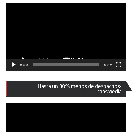
00:00
09:52
Re
Hasta un 30% menos de despachos-
de
TransMedia
ví