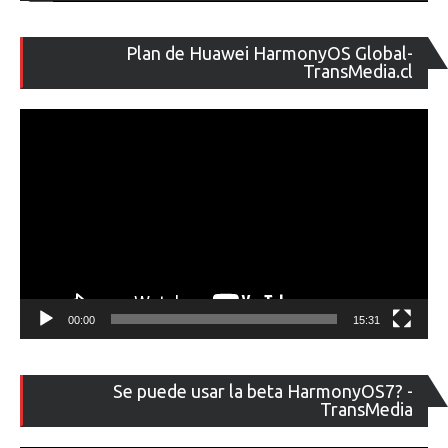
Re
Plan de Huawei HarmonyOS Global-
de
TransMedia.cl
ví
00:00
15:31
Re
Se puede usar la beta HarmonyOS7? -
de
TransMedia
ví