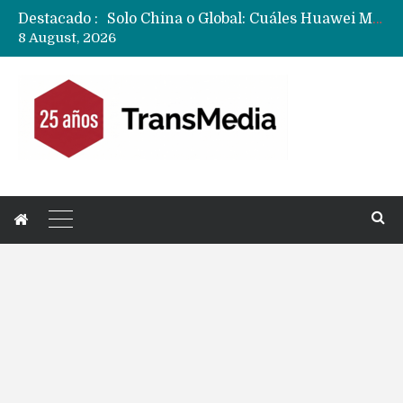
Destacado :
Data Centers de Huawei en Chile, México, Brasil,Perú y Argentina podrían verse afectados por arremetida de EE.UU
8 August, 2026
Fabricantes suben precios de teléfonos y ganan más dinero en un mercado donde Xiaomi alerta por no mejorar ventas