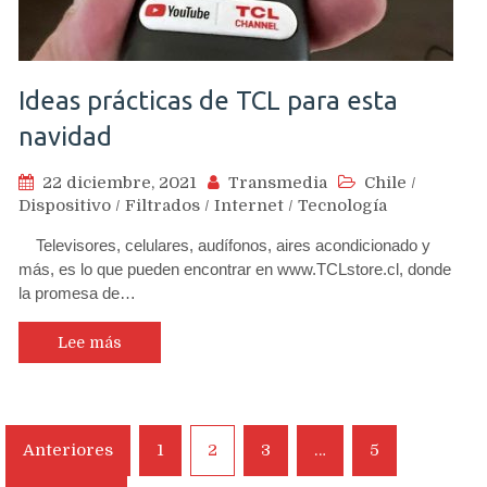
Ideas prácticas de TCL para esta
navidad
22 diciembre, 2021
Transmedia
Chile
/
Dispositivo
/
Filtrados
/
Internet
/
Tecnología
Televisores, celulares, audífonos, aires acondicionado y
más, es lo que pueden encontrar en www.TCLstore.cl, donde
la promesa de…
Lee más
Navegación
Anteriores
1
2
3
…
5
de