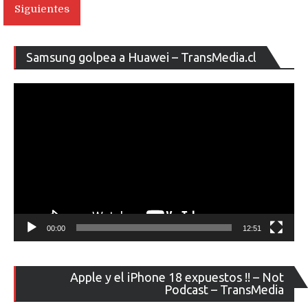
Siguientes
entradas
Re
Samsung golpea a Huawei – TransMedia.cl
de
ví
00:00
12:51
Re
Apple y el iPhone 18 expuestos !! – Not
de
Podcast – TransMedia
ví