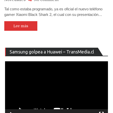
Xiaomi
Tal como estaba programado, ya es oficial el nuevo teléfono
Black
gamer Xiaomi Black Shark 2, el cual con su presentación…
Shark
2
es
Lee más
oficial
y
promete
conquistar
Re
Samsung golpea a Huawei – TransMedia.cl
a
de
los
ví
gamers
con
mucha
potencia