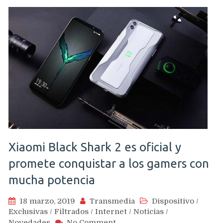
medios
destacando
cualidades
de
la
pantalla
de
sus
One
Plus
7
a
horas
Xiaomi Black Shark 2 es oficial y
de
su
promete conquistar a los gamers con
anuncio
oficial
mucha potencia
18 marzo, 2019
Transmedia
Dispositivo
/
Exclusivas
/
Filtrados
/
Internet
/
Noticias
/
on
Novedades
No Comment