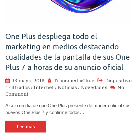
One Plus despliega todo el
marketing en medios destacando
cualidades de la pantalla de sus One
Plus 7 a horas de su anuncio oficial
13 mayo, 2019
TransmediaChile
Dispositivo
/
Filtrados
/
Internet
/
Noticias
/
Novedades
No
on
Comment
One
A solo un día de que One Plus presente de manera oficial sus
Plus
nuevos One Plus 7 y confirme todos…
despliega
todo
el
Lee más
marketing
en