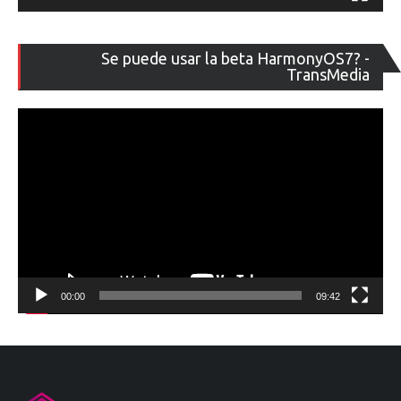
Re
Se puede usar la beta HarmonyOS7? -
de
TransMedia
ví
00:00
09:42