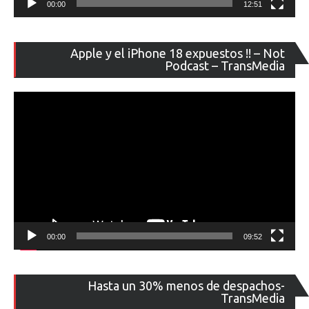
00:00
12:51
Re
Apple y el iPhone 18 expuestos !! – Not
de
Podcast – TransMedia
ví
00:00
09:52
Re
Hasta un 30% menos de despachos-
de
TransMedia