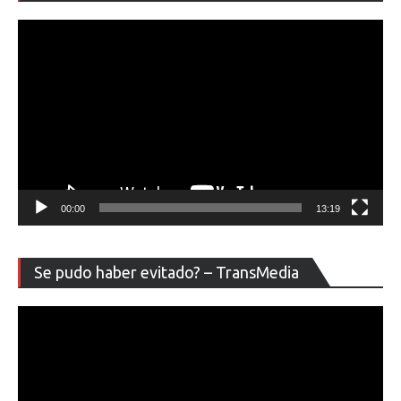
ví
00:00
13:19
Re
Se pudo haber evitado? – TransMedia
de
ví