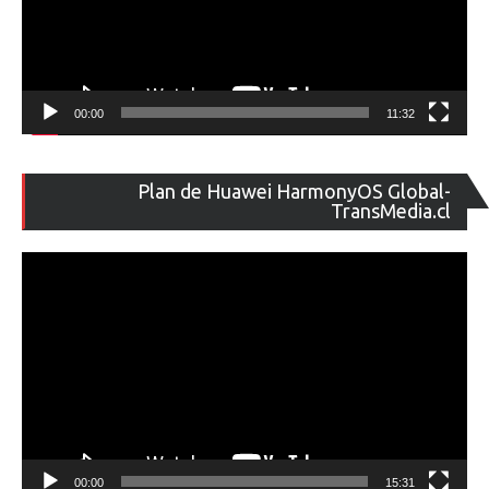
00:00
11:32
Re
Plan de Huawei HarmonyOS Global-
de
TransMedia.cl
ví
00:00
15:31