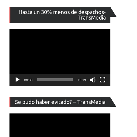
Reproducto
Hasta un 30% menos de despachos-
de
TransMedia
vídeo
00:00
13:19
Reproducto
Se pudo haber evitado? – TransMedia
de
vídeo