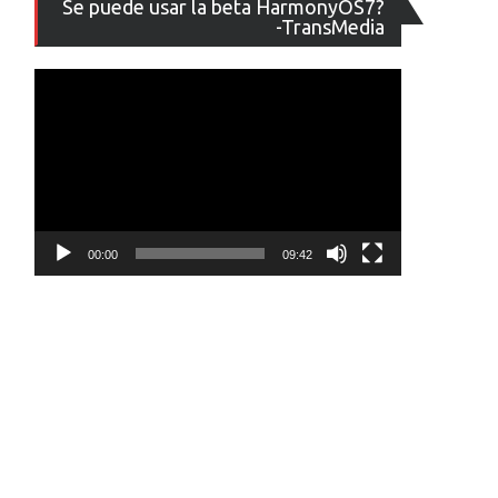
Se puede usar la beta HarmonyOS7?
de
-TransMedia
vídeo
00:00
09:42