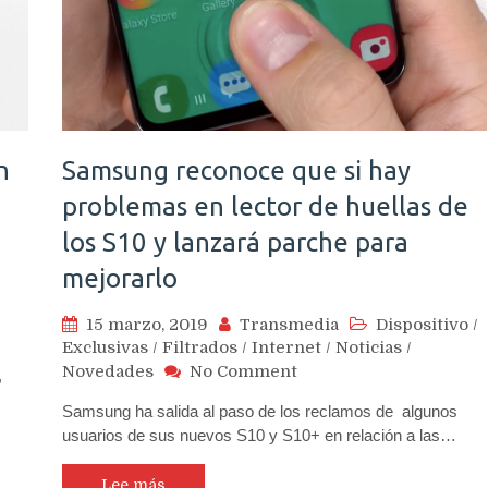
clave
para
llevarla
al
iPhone
n
Samsung reconoce que si hay
problemas en lector de huellas de
los S10 y lanzará parche para
mejorarlo
15 marzo, 2019
Transmedia
Dispositivo
/
Exclusivas
/
Filtrados
/
Internet
/
Noticias
/
m
on
Novedades
No Comment
,
Samsung
Samsung ha salida al paso de los reclamos de algunos
reconoce
usuarios de sus nuevos S10 y S10+ en relación a las…
que
si
hay
Lee más