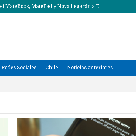
Solo China o Global: Cuáles Huawei MateBook, MatePad y Nova llegarán a Europa y LATAM?
Data Centers de Huawei en Chile, México, Brasil,Perú y Argentina podrían verse afectados por arremetida de EE.UU
Fabricantes suben precios de teléfonos y ganan más dinero en un mercado donde Xiaomi alerta por no mejorar ventas
Redes Sociales
Chile
Noticias anteriores