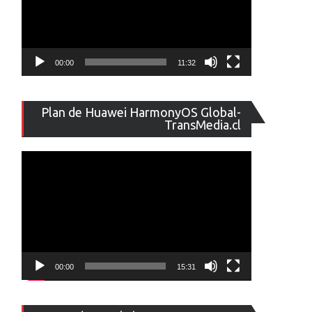
00:00
11:32
Reproducto
Plan de Huawei HarmonyOS Global-
de
TransMedia.cl
vídeo
00:00
15:31
Reproducto