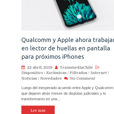
Qualcomm y Apple ahora trabaja
en lector de huellas en pantalla
para próximos iPhones
22 abril, 2019
TransmediaChile
Dispositivo
/
Exclusivas
/
Filtrados
/
Internet
/
on
Noticias
/
Novedades
No Comment
Qualcom
Luego del inesperado acuerdo entre Apple y Qualcomm
y
que dejaron atrás meses de disputas judiciales y lo
Apple
transformaron en una…
ahora
trabajan
en
Lee más