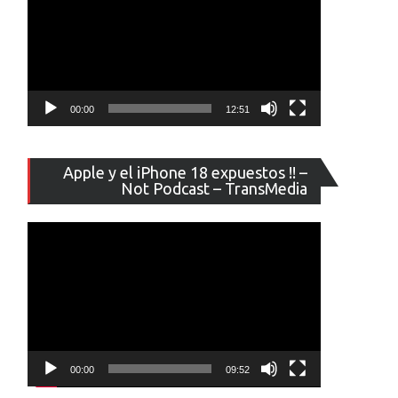
00:00
12:51
Reproducto
Apple y el iPhone 18 expuestos !! –
de
Not Podcast – TransMedia
vídeo
00:00
09:52