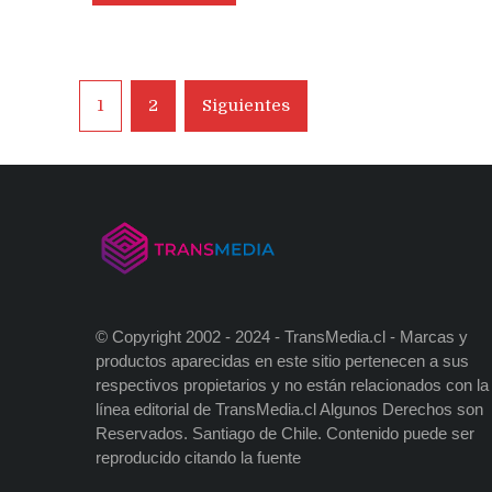
lector
de
huellas
en
Navegación
pantalla
1
2
Siguientes
para
de
próximos
entradas
iPhones
© Copyright 2002 - 2024 - TransMedia.cl - Marcas y
productos aparecidas en este sitio pertenecen a sus
respectivos propietarios y no están relacionados con la
línea editorial de TransMedia.cl Algunos Derechos son
Reservados. Santiago de Chile. Contenido puede ser
reproducido citando la fuente