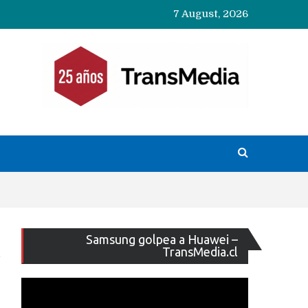
7 August, 2026
Reproducto
Samsung golpea a Huawei –
de
TransMedia.cl
vídeo