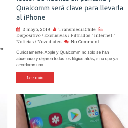
Qualcomm será clave para llevarla
al iPhone
2 mayo, 2019
TransmediaChile
Dispositivo
/
Exclusivas
/
Filtrados
/
Internet
/
on
Noticias
/
Novedades
No Comment
Apple
or
Curiosamente, Apple y Qualcomm no solo se han
ya
abuenado y dejaron todos los litigios atrás, sino que ya
cuenta
acordaron una…
con
patente
de
Lee más
lector
de
huellas
en
pantalla
y
Qualcomm
será