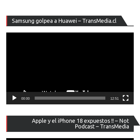
Re
Samsung golpea a Huawei – TransMedia.cl
de
ví
00:00
12:51
Re
Apple y el iPhone 18 expuestos !! – Not
de
Podcast – TransMedia
ví