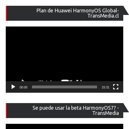
Re
Plan de Huawei HarmonyOS Global-
de
TransMedia.cl
ví
00:00
15:31
Re
Se puede usar la beta HarmonyOS7? -
de
TransMedia
ví