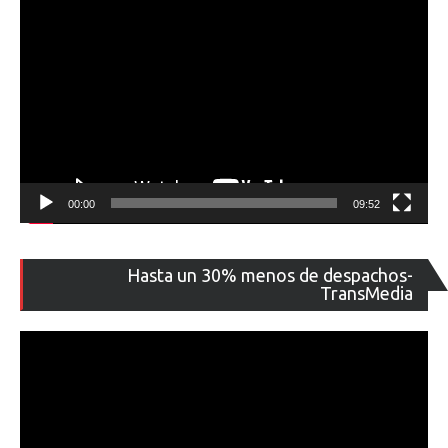
00:00
09:52
Re
Hasta un 30% menos de despachos-
de
TransMedia
ví