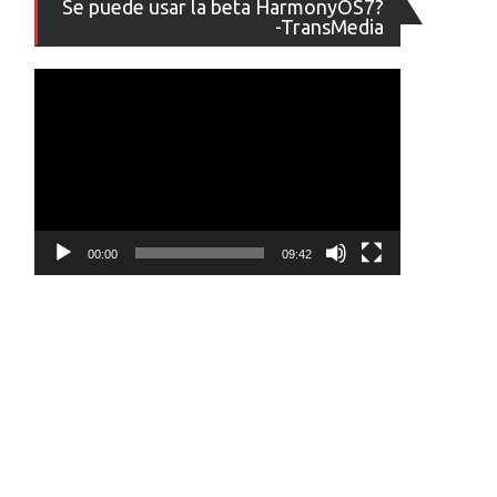
Se puede usar la beta HarmonyOS7?
de
-TransMedia
vídeo
00:00
09:42