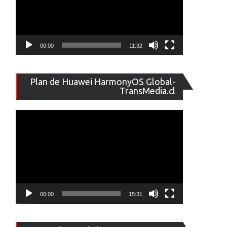
00:00
11:32
Reproducto
Plan de Huawei HarmonyOS Global-
de
TransMedia.cl
vídeo
00:00
15:31
Reproducto