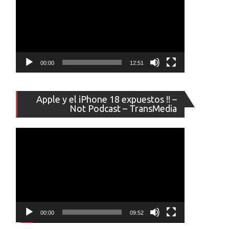
00:00
12:51
Reproducto
Apple y el iPhone 18 expuestos !! –
de
Not Podcast – TransMedia
vídeo
00:00
09:52