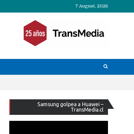
7 August, 2026
Reproducto
Samsung golpea a Huawei –
de
TransMedia.cl
vídeo