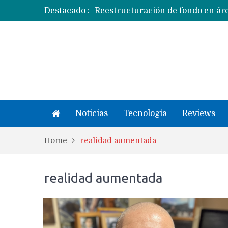
Destacado :
Apple dice que más ex empleados 
Noticias
Tecnología
Reviews
Home
realidad aumentada
realidad aumentada