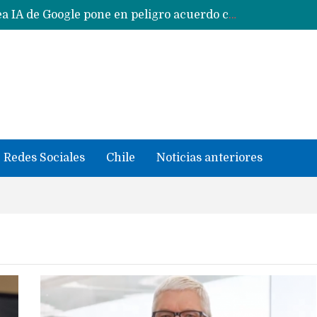
Reestructuración de fondo en área IA de Google pone en peligro acuerdo con Apple y salvataje de Siri
CXMT le dice NO a la venta de sus memorias a Apple y dará prioridad a Huawei y Xiaomi
Sailfish OS la «joya» de sistema operativo que Europa planea financiar para competir contra Android, iOS y HarmonyOS
se llevaron datos confidenciales a OpenAI
Solo China o Global: Cuáles Huawei MateBook, MatePad y Nova llegarán a Europa y LATAM?
Data Centers de Huawei en Chile, México, Brasil,Perú y Argentina podrían verse afectados por arremetida de EE.UU
Fabricantes suben precios de teléfonos y ganan más dinero en un mercado donde Xiaomi alerta por no mejorar ventas
Redes Sociales
Chile
Noticias anteriores