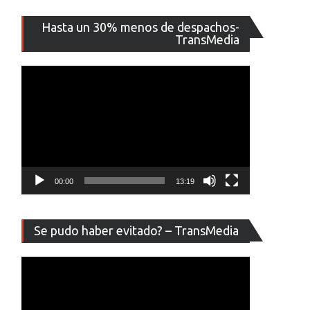
Reproducto
Hasta un 30% menos de despachos-
de
TransMedia
vídeo
00:00
13:19
Reproducto
Se pudo haber evitado? – TransMedia
de
vídeo