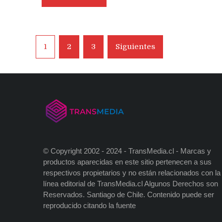
Navegación
1
2
3
Siguientes
de
entradas
© Copyright 2002 - 2024 - TransMedia.cl - Marcas y
productos aparecidas en este sitio pertenecen a sus
respectivos propietarios y no están relacionados con la
línea editorial de TransMedia.cl Algunos Derechos son
Reservados. Santiago de Chile. Contenido puede ser
reproducido citando la fuente