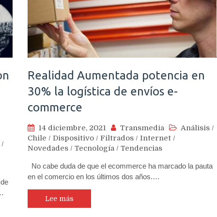
on
Realidad Aumentada potencia en
30% la logística de envíos e-
commerce
14 diciembre, 2021
Transmedia
Análisis
/
Chile
/
Dispositivo
/
Filtrados
/
Internet
/
/
Novedades
/
Tecnología
/
Tendencias
No cabe duda de que el ecommerce ha marcado la pauta
en el comercio en los últimos dos años.…
 de
s…
Lee más