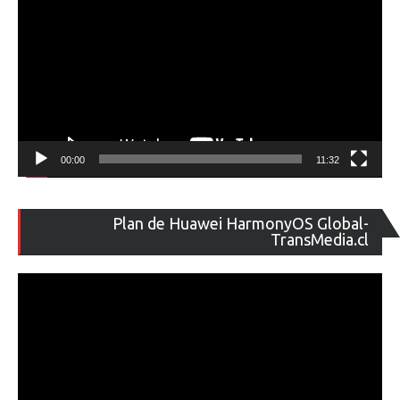
00:00
11:32
Re
Plan de Huawei HarmonyOS Global-
de
TransMedia.cl
ví