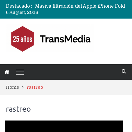
Destacado :
Masiva filtración del Apple iPhone Fold (Ultra) con todas sus características, precios y opciones
6 August, 2026
Ecosistema Apple: cómo elegir el iPhone según tu uso
Nuevas filtraciones del Mate 90 Pro Max apuntan a potenciar las cámaras y pantalla OLED doble capa
Google acaba definitivamente el truco para pagar con NFC en celulares Xiaomi, Oppo, Vivo y Huawei con ROM china
Apple dice que más ex empleados se llevaron datos confidenciales a OpenAI
Home
rastreo
rastreo