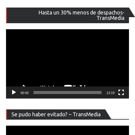
Re
Hasta un 30% menos de despachos-
de
TransMedia
ví
00:00
13:19
Re
Se pudo haber evitado? – TransMedia
de
ví