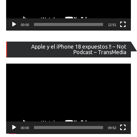
00:00
12:51
Re
Apple y el iPhone 18 expuestos !! – Not
de
Podcast – TransMedia
ví
00:00
09:52