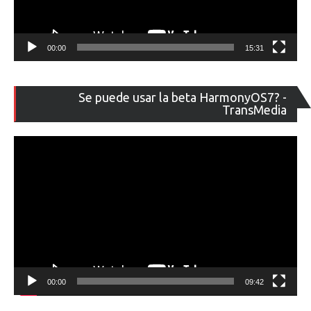
00:00
15:31
Re
Se puede usar la beta HarmonyOS7? -
de
TransMedia
ví
00:00
09:42