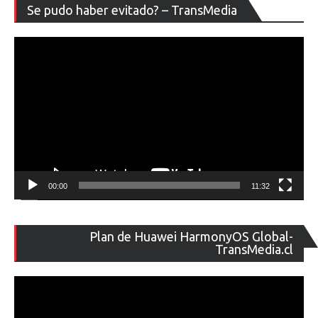
Re
Se pudo haber evitado? – TransMedia
de
ví
00:00
11:32
Re
Plan de Huawei HarmonyOS Global-
de
TransMedia.cl
ví