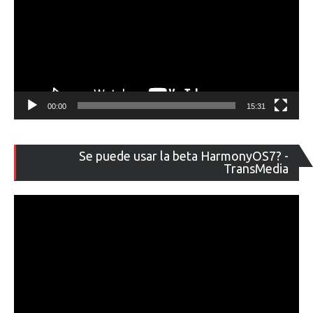
00:00
15:31
Re
Se puede usar la beta HarmonyOS7? -
de
TransMedia
ví