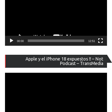
00:00
12:51
Re
Apple y el iPhone 18 expuestos !! – Not
de
Podcast – TransMedia
ví