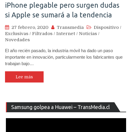
iPhone plegable pero surgen dudas
si Apple se sumará a la tendencia
27 febrero, 2020
Transmedia
Dispositivo
/
Exclusivas
/
Filtrados
/
Internet
/
Noticias
/
Novedades
El año recién pasado, la industria móvil ha dado un paso
importante en innovación, particularmente los fabricantes que
trabajan bajo…
Lee más
Re
Samsung golpea a Huawei – TransMedia.cl
de
ví