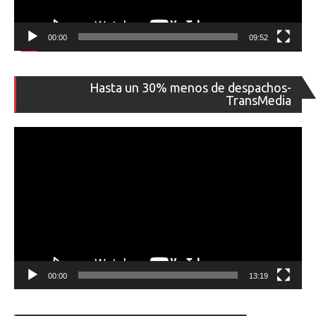
00:00
09:52
Re
Hasta un 30% menos de despachos-
de
TransMedia
ví
00:00
13:19