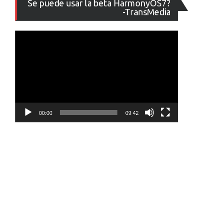
Se puede usar la beta HarmonyOS7?
de
-TransMedia
vídeo
00:00
09:42