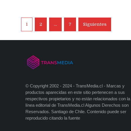
Navegación
1
2
…
7
Siguientes
de
entradas
© Copyright 2002 - 2024 - TransMedia.cl - Marcas y
productos aparecidas en este sitio pertenecen a sus
respectivos propietarios y no están relacionados con la
línea editorial de TransMedia.cl Algunos Derechos son
Reservados. Santiago de Chile. Contenido puede ser
reproducido citando la fuente