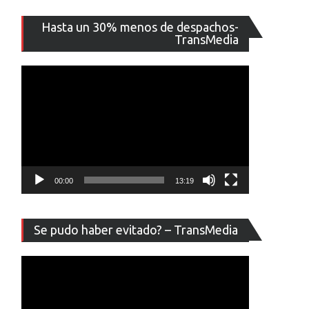
Reproducto
Hasta un 30% menos de despachos-
de
TransMedia
vídeo
00:00
13:19
Reproducto
Se pudo haber evitado? – TransMedia
de
vídeo