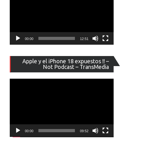
00:00
12:51
Reproducto
Apple y el iPhone 18 expuestos !! –
de
Not Podcast – TransMedia
vídeo
00:00
09:52