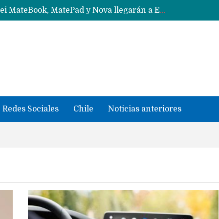
Solo China o Global: Cuáles Huawei MateBook, MatePad y Nova llegarán a Europa y LATAM?
Data Centers de Huawei en Chile, México, Brasil,Perú y Argentina podrían verse afectados por arremetida de EE.UU
Fabricantes suben precios de teléfonos y ganan más dinero en un mercado donde Xiaomi alerta por no mejorar ventas
Redes Sociales
Chile
Noticias anteriores