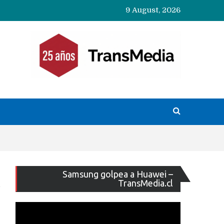
9 August, 2026
Reproducto
Samsung golpea a Huawei –
de
TransMedia.cl
vídeo