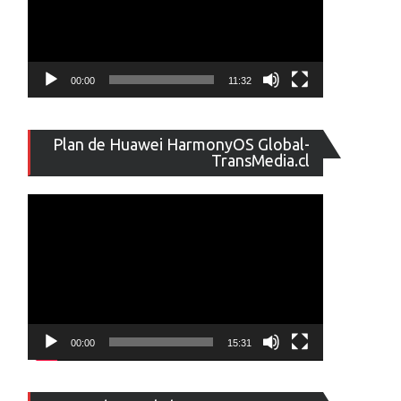
00:00
11:32
Reproducto
Plan de Huawei HarmonyOS Global-
de
TransMedia.cl
vídeo
00:00
15:31
Reproducto