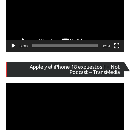
00:00
12:51
Re
Apple y el iPhone 18 expuestos !! – Not
de
Podcast – TransMedia
ví