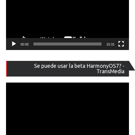
00:00
15:31
Re
Se puede usar la beta HarmonyOS7? -
de
TransMedia
ví