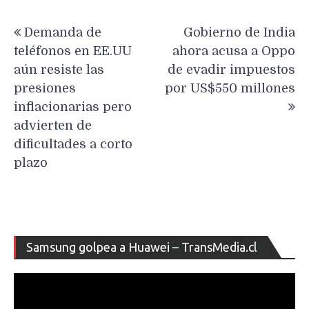
Navegación
Demanda de
Gobierno de India
de
teléfonos en EE.UU
ahora acusa a Oppo
entradas
aún resiste las
de evadir impuestos
presiones
por US$550 millones
inflacionarias pero
advierten de
dificultades a corto
plazo
Re
Samsung golpea a Huawei – TransMedia.cl
de
ví