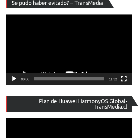
Re
Se pudo haber evitado? – TransMedia
de
ví
00:00
11:32
Re
Plan de Huawei HarmonyOS Global-
de
TransMedia.cl
ví