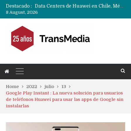
Destacado :
Data Centers de Huawei en Chile, México, Brasil,Perú y Argentina podrían verse afectados por arremetida de EE.UU
8 August, 2026
Fabricantes suben precios de teléfonos y ganan más dinero en un mercado donde Xiaomi alerta por no mejorar ventas
Home
2022
julio
13
Google Play Instant : La nueva solución para usuarios
de teléfonos Huawei para usar las apps de Google sin
instalarlas