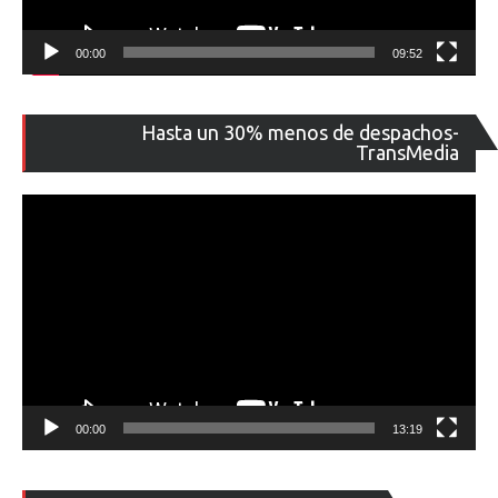
00:00
09:52
Re
Hasta un 30% menos de despachos-
de
TransMedia
ví
00:00
13:19