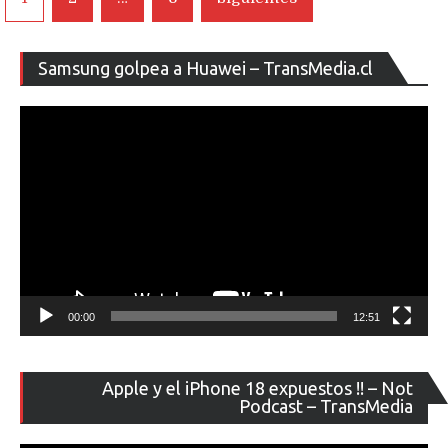
de
entradas
Re
Samsung golpea a Huawei – TransMedia.cl
de
ví
00:00
12:51
Re
Apple y el iPhone 18 expuestos !! – Not
de
Podcast – TransMedia
ví