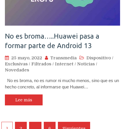
No es broma…..Huawei pasa a
formar parte de Android 13
25 mayo, 2022
Transmedia
Dispositivo
/
Exclusivas
/
Filtrados
/
Internet
/
Noticias
/
Novedades
No es broma, no es rumor ni mucho menos, sino que es un
hecho concreto, al informarse que Huawei…
Lee más
Navegación
1
2
…
6
Siguientes