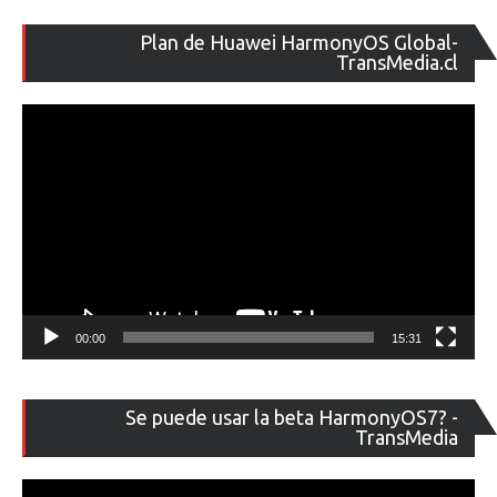
Re
Plan de Huawei HarmonyOS Global-
de
TransMedia.cl
ví
00:00
15:31
Re
Se puede usar la beta HarmonyOS7? -
de
TransMedia
ví