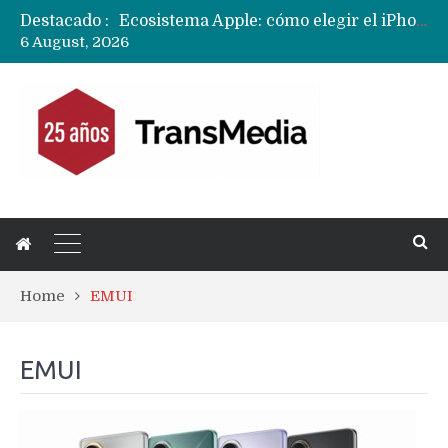
Destacado :
Ecosistema Apple: cómo elegir el iPhone según tu uso
6 August, 2026
Nuevas filtraciones del Mate 90 Pro Max apuntan a potenciar las cámaras y pantalla OLED doble capa
Apple dice que más ex empleados se llevaron datos confidenciales a OpenAI
Home
EMUI
EMUI