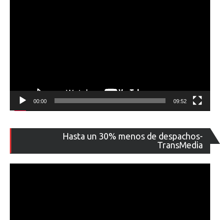
00:00
09:52
Re
Hasta un 30% menos de despachos-
de
TransMedia
ví