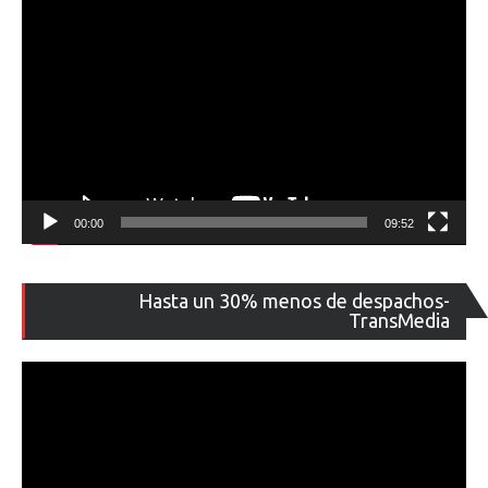
00:00
09:52
Re
Hasta un 30% menos de despachos-
de
TransMedia
ví