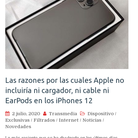
Las razones por las cuales Apple no
incluiría ni cargador, ni cable ni
EarPods en los iPhones 12
2 julio, 2020
Transmedia
Dispositivo
/
Exclusivas
/
Filtrados
/
Internet
/
Noticias
/
Novedades
Lo más reciente que se ha divulgado en los últimos días