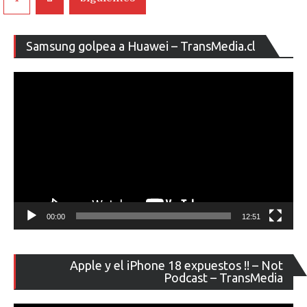
de
entradas
Re
Samsung golpea a Huawei – TransMedia.cl
de
ví
00:00
12:51
Re
Apple y el iPhone 18 expuestos !! – Not
de
Podcast – TransMedia
ví