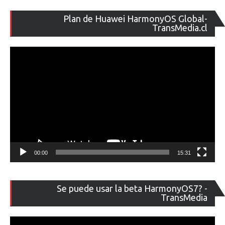
Re
Plan de Huawei HarmonyOS Global-
de
TransMedia.cl
ví
00:00
15:31
Re
Se puede usar la beta HarmonyOS7? -
de
TransMedia
ví