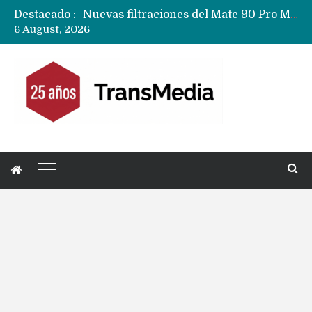
Destacado :
Nuevas filtraciones del Mate 90 Pro Max apuntan a potenciar las cámaras y pantalla OLED doble capa
6 August, 2026
Google acaba definitivamente el truco para pagar con NFC en celulares Xiaomi, Oppo, Vivo y Huawei con ROM china
Apple dice que más ex empleados se llevaron datos confidenciales a OpenAI