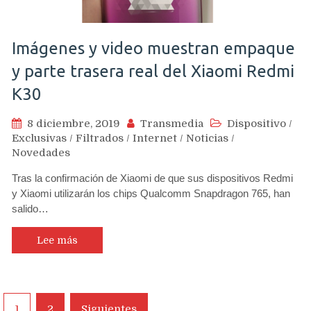
Imágenes y video muestran empaque
y parte trasera real del Xiaomi Redmi
K30
8 diciembre, 2019
Transmedia
Dispositivo
/
Exclusivas
/
Filtrados
/
Internet
/
Noticias
/
Novedades
Tras la confirmación de Xiaomi de que sus dispositivos Redmi
y Xiaomi utilizarán los chips Qualcomm Snapdragon 765, han
salido…
Lee más
Navegación
1
2
Siguientes