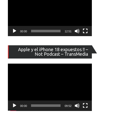
00:00
12:51
Reproducto
Apple y el iPhone 18 expuestos !! –
de
Not Podcast – TransMedia
vídeo
00:00
09:52