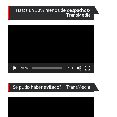
Reproducto
Hasta un 30% menos de despachos-
de
TransMedia
vídeo
00:00
13:19
Reproducto
Se pudo haber evitado? – TransMedia
de
vídeo