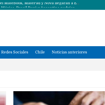
Data Centers de Huawei en Chile, México, Brasil,Perú y Argentina podrían verse afectados por arremetida de EE.UU
Fabricantes suben precios de teléfonos y ganan más dinero en un mercado donde Xiaomi alerta por no mejorar ventas
Redes Sociales
Chile
Noticias anteriores