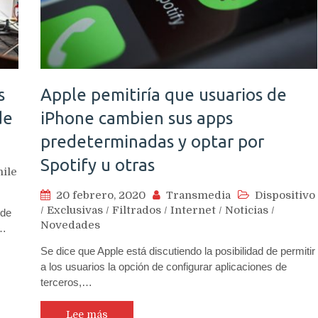
s
Apple pemitiría que usuarios de
de
iPhone cambien sus apps
predeterminadas y optar por
Spotify u otras
hile
20 febrero, 2020
Transmedia
Dispositivo
/
Exclusivas
/
Filtrados
/
Internet
/
Noticias
/
 de
Novedades
Q…
Se dice que Apple está discutiendo la posibilidad de permitir
a los usuarios la opción de configurar aplicaciones de
terceros,…
Lee más