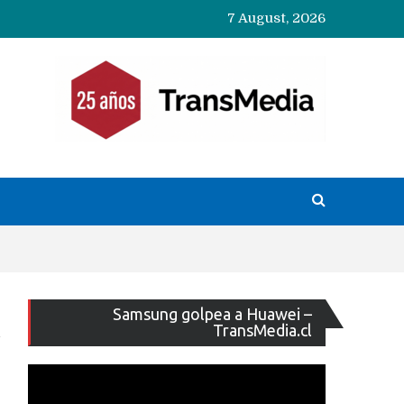
7 August, 2026
Reproducto
Samsung golpea a Huawei –
de
TransMedia.cl
vídeo