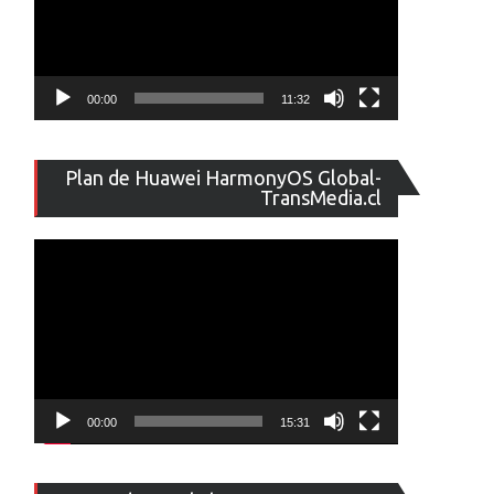
00:00
11:32
Reproducto
Plan de Huawei HarmonyOS Global-
de
TransMedia.cl
vídeo
00:00
15:31
Reproducto