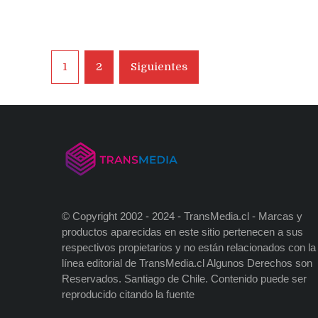
Navegación
1
2
Siguientes
de
entradas
© Copyright 2002 - 2024 - TransMedia.cl - Marcas y
productos aparecidas en este sitio pertenecen a sus
respectivos propietarios y no están relacionados con la
línea editorial de TransMedia.cl Algunos Derechos son
Reservados. Santiago de Chile. Contenido puede ser
reproducido citando la fuente