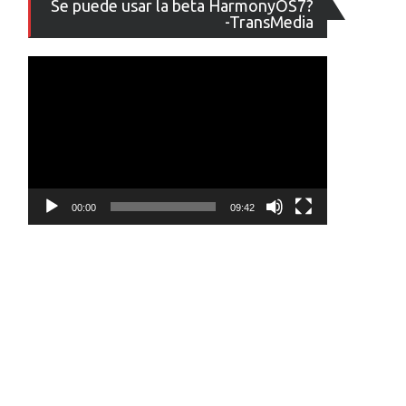
Se puede usar la beta HarmonyOS7?
de
-TransMedia
vídeo
00:00
09:42