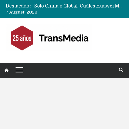
Destacado :
Data Centers de Huawei en Chile, México, Brasil,Perú y Argentina podrían verse afectados por arremetida de EE.UU
7 August, 2026
Fabricantes suben precios de teléfonos y ganan más dinero en un mercado donde Xiaomi alerta por no mejorar ventas