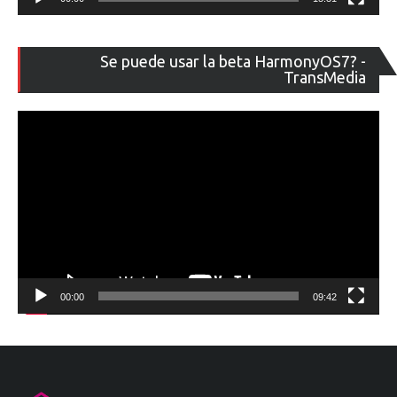
Re
Se puede usar la beta HarmonyOS7? -
de
TransMedia
ví
00:00
09:42