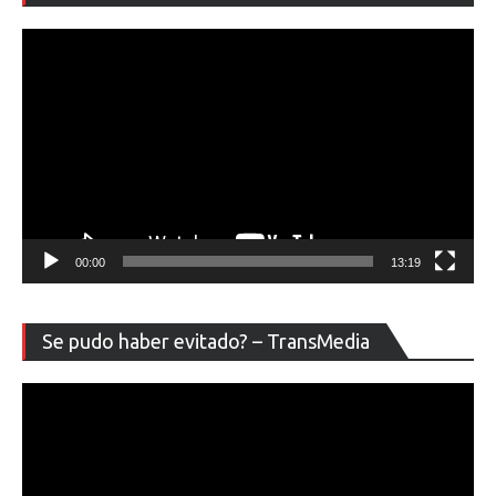
ví
00:00
13:19
Re
Se pudo haber evitado? – TransMedia
de
ví