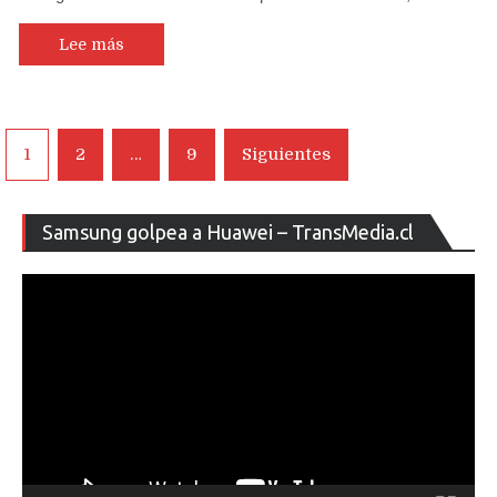
Lee más
Navegación
1
2
…
9
Siguientes
de
entradas
Re
Samsung golpea a Huawei – TransMedia.cl
de
ví