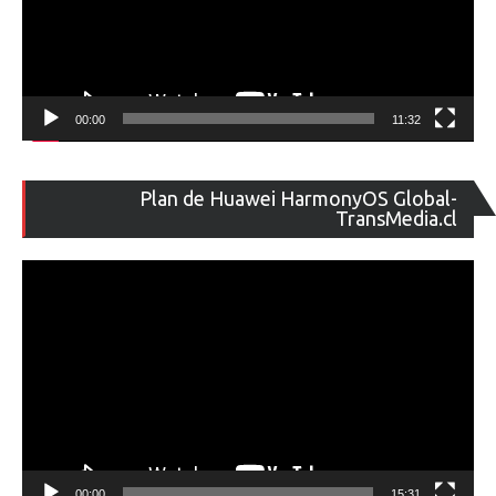
00:00
11:32
Re
Plan de Huawei HarmonyOS Global-
de
TransMedia.cl
ví
00:00
15:31