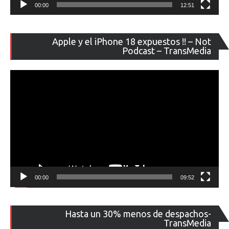
00:00
12:51
Re
Apple y el iPhone 18 expuestos !! – Not
de
Podcast – TransMedia
ví
00:00
09:52
Re
Hasta un 30% menos de despachos-
de
TransMedia