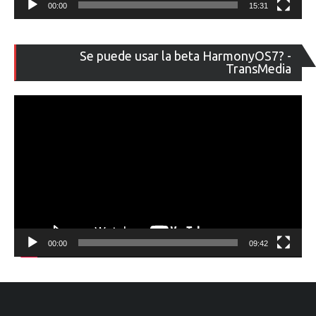
00:00
15:31
Re
Se puede usar la beta HarmonyOS7? -
de
TransMedia
ví
00:00
09:42