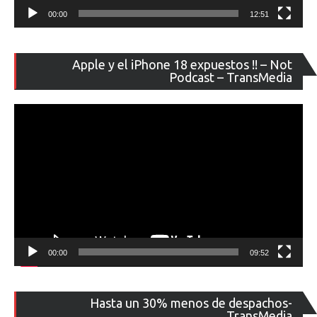
00:00
12:51
Re
Apple y el iPhone 18 expuestos !! – Not
de
Podcast – TransMedia
ví
00:00
09:52
Re
Hasta un 30% menos de despachos-
de
TransMedia