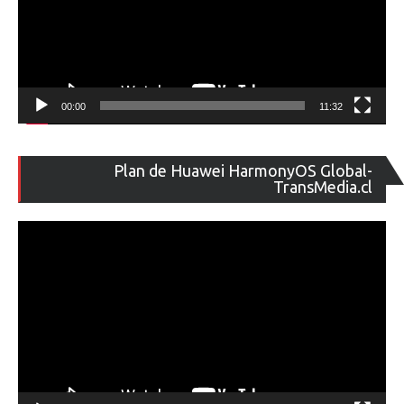
00:00
11:32
Re
Plan de Huawei HarmonyOS Global-
de
TransMedia.cl
ví