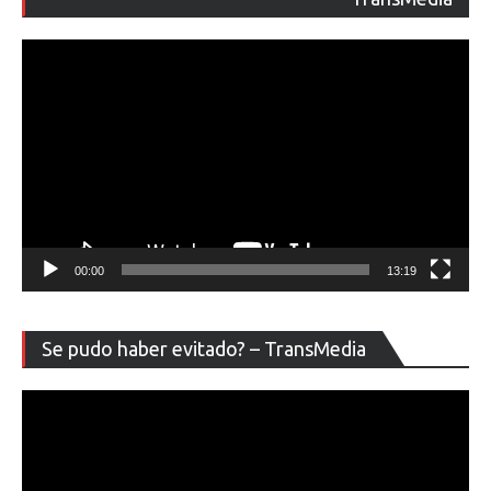
ví
00:00
13:19
Re
Se pudo haber evitado? – TransMedia
de
ví