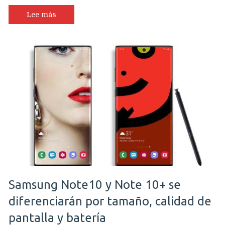
Samsung
Galaxy
Lee más
Tab
S6
ya
es
oficial
e
incluye
un
rediseñado
SPen
Samsung Note10 y Note 10+ se
diferenciarán por tamaño, calidad de
pantalla y batería