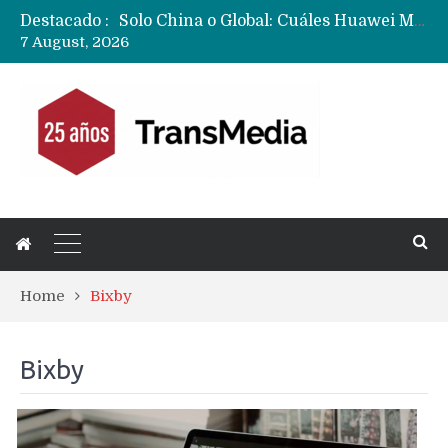
Solo China o Global: Cuáles Huawei MateBook, MatePad y Nova llegarán a Europa y LATAM?
Destacado :
Data Centers de Huawei en Chile, México, Brasil,Perú y Argentina podrían verse afectados por arremetida de EE.UU
7 August, 2026
Fabricantes suben precios de teléfonos y ganan más dinero en un mercado donde Xiaomi alerta por no mejorar ventas
Home
Bixby
Bixby