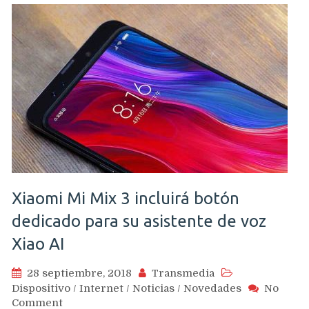
eliminación
de
jack
de
audio
de
3,5
mm
Xiaomi Mi Mix 3 incluirá botón
dedicado para su asistente de voz
Xiao AI
28 septiembre, 2018
Transmedia
Dispositivo
/
Internet
/
Noticias
/
Novedades
No
on
Comment