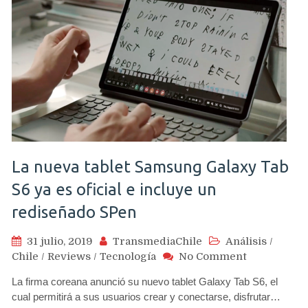
La nueva tablet Samsung Galaxy Tab
S6 ya es oficial e incluye un
rediseñado SPen
31 julio, 2019
TransmediaChile
Análisis
/
on
Chile
/
Reviews
/
Tecnología
No Comment
La
La firma coreana anunció su nuevo tablet Galaxy Tab S6, el
nueva
cual permitirá a sus usuarios crear y conectarse, disfrutar…
tablet