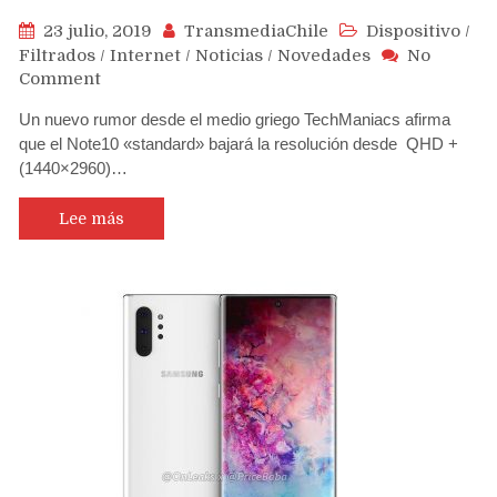
23 julio, 2019
TransmediaChile
Dispositivo
/
Filtrados
/
Internet
/
Noticias
/
Novedades
No
on
Comment
Samsung
Un nuevo rumor desde el medio griego TechManiacs afirma
Note10
que el Note10 «standard» bajará la resolución desde QHD +
y
(1440×2960)…
Note
10+
se
Lee más
diferenciarán
por
tamaño,
calidad
de
pantalla
y
batería