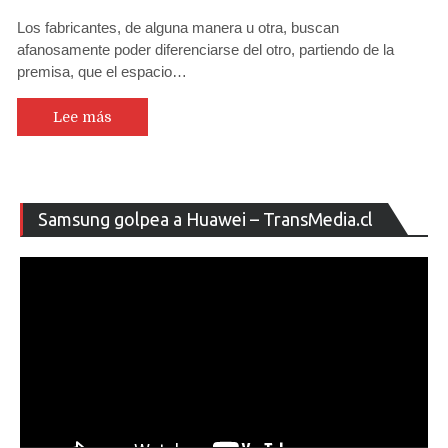
Xiaomi
Los fabricantes, de alguna manera u otra, buscan
Mi
afanosamente poder diferenciarse del otro, partiendo de la
Mix
premisa, que el espacio…
3
incluirá
botón
Lee más
dedicado
para
su
asistente
Re
Samsung golpea a Huawei – TransMedia.cl
de
de
voz
ví
Xiao
AI