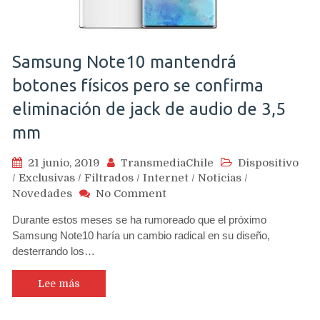
Samsung Note10 mantendrá
botones físicos pero se confirma
eliminación de jack de audio de 3,5
mm
21 junio, 2019
TransmediaChile
Dispositivo
/
Exclusivas
/
Filtrados
/
Internet
/
Noticias
/
on
Novedades
No Comment
Samsung
Durante estos meses se ha rumoreado que el próximo
Note10
Samsung Note10 haría un cambio radical en su diseño,
mantendrá
desterrando los…
botones
físicos
pero
Lee más
se
confirma