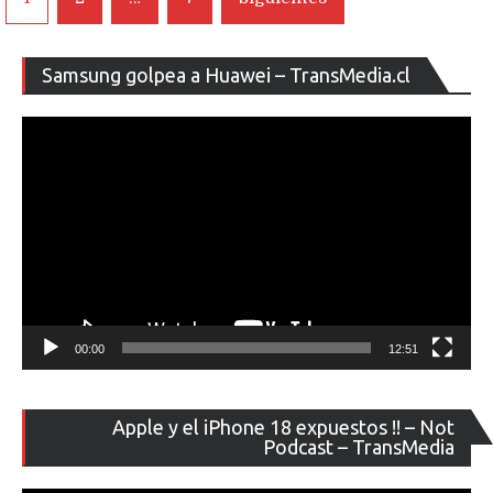
de
entradas
Re
Samsung golpea a Huawei – TransMedia.cl
de
ví
00:00
12:51
Re
Apple y el iPhone 18 expuestos !! – Not
de
Podcast – TransMedia
ví