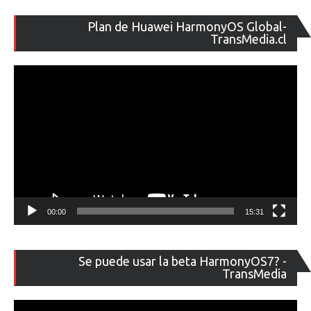
Re
Plan de Huawei HarmonyOS Global-
de
TransMedia.cl
ví
00:00
15:31
Re
Se puede usar la beta HarmonyOS7? -
de
TransMedia
ví