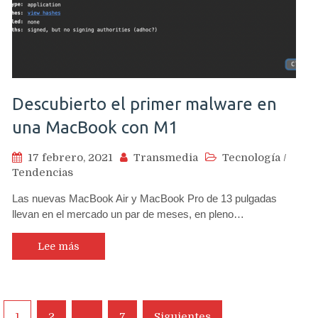
Descubierto el primer malware en
una MacBook con M1
17 febrero, 2021
Transmedia
Tecnología
/
Tendencias
Las nuevas MacBook Air y MacBook Pro de 13 pulgadas
llevan en el mercado un par de meses, en pleno…
Lee más
Navegación
1
2
…
7
Siguientes