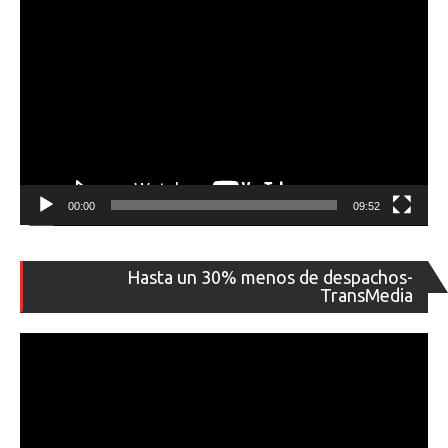
00:00
09:52
Re
Hasta un 30% menos de despachos-
de
TransMedia
ví