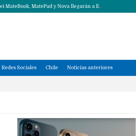
Solo China o Global: Cuáles Huawei MateBook, MatePad y Nova llegarán a Europa y LATAM?
Data Centers de Huawei en Chile, México, Brasil,Perú y Argentina podrían verse afectados por arremetida de EE.UU
Fabricantes suben precios de teléfonos y ganan más dinero en un mercado donde Xiaomi alerta por no mejorar ventas
Redes Sociales
Chile
Noticias anteriores