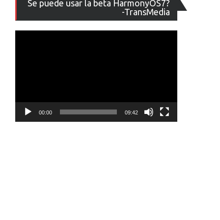
Se puede usar la beta HarmonyOS7?
de
-TransMedia
vídeo
00:00
09:42