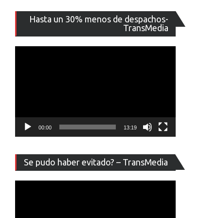
Reproducto
Hasta un 30% menos de despachos-
de
TransMedia
vídeo
00:00
13:19
Reproducto
Se pudo haber evitado? – TransMedia
de
vídeo