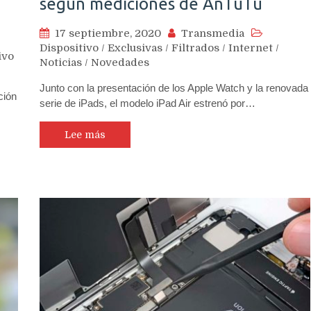
según mediciones de AnTuTu
17 septiembre, 2020
Transmedia
Dispositivo
/
Exclusivas
/
Filtrados
/
Internet
/
ivo
Noticias
/
Novedades
Junto con la presentación de los Apple Watch y la renovada
ción
serie de iPads, el modelo iPad Air estrenó por…
Lee más