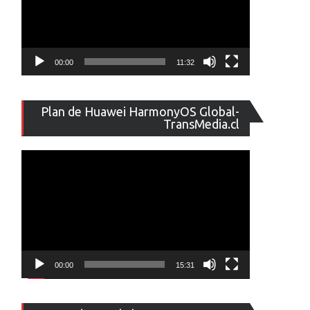
00:00
11:32
Reproducto
Plan de Huawei HarmonyOS Global-
de
TransMedia.cl
vídeo
00:00
15:31
Reproducto