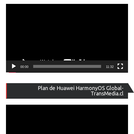
ví
00:00
11:32
Re
Plan de Huawei HarmonyOS Global-
de
TransMedia.cl
ví