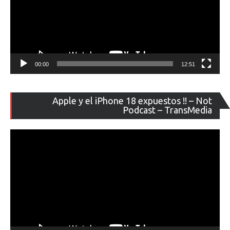
00:00
12:51
Re
Apple y el iPhone 18 expuestos !! – Not
de
Podcast – TransMedia
ví