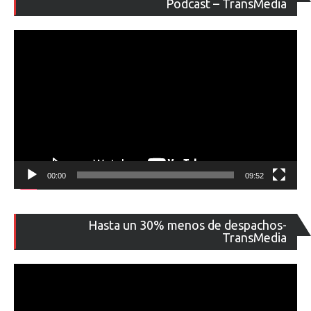
de
Podcast – TransMedia
ví
00:00
09:52
Re
Hasta un 30% menos de despachos-
de
TransMedia
ví