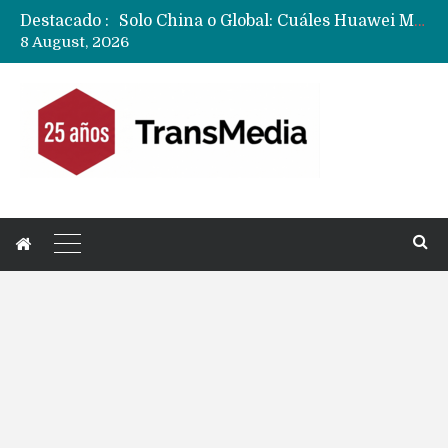
Destacado :
Data Centers de Huawei en Chile, México, Brasil,Perú y Argentina podrían verse afectados por arremetida de EE.UU
8 August, 2026
Fabricantes suben precios de teléfonos y ganan más dinero en un mercado donde Xiaomi alerta por no mejorar ventas