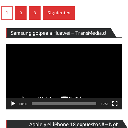
Navegación
1
2
3
Siguientes
de
entradas
Re
Samsung golpea a Huawei – TransMedia.cl
de
ví
00:00
12:51
Re
Apple y el iPhone 18 expuestos !! – Not