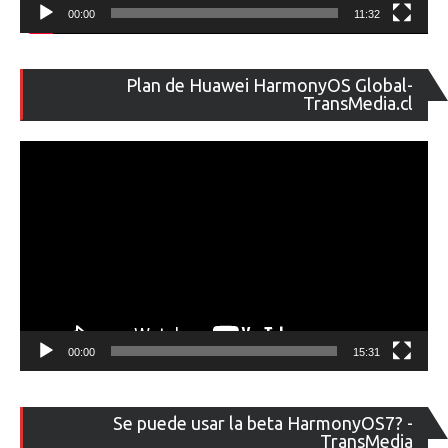
00:00
11:32
Re
Plan de Huawei HarmonyOS Global-
de
TransMedia.cl
ví
00:00
15:31
Re
Se puede usar la beta HarmonyOS7? -
de
TransMedia