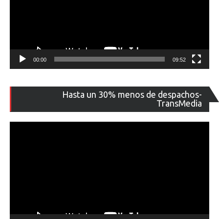
00:00
09:52
Re
Hasta un 30% menos de despachos-
de
TransMedia
ví