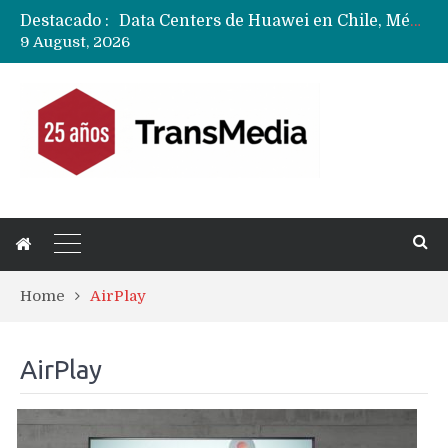
Destacado :
Data Centers de Huawei en Chile, México, Brasil,Perú y Argentina podrían verse afectados por arremetida de EE.UU
9 August, 2026
Fabricantes suben precios de teléfonos y ganan más dinero en un mercado donde Xiaomi alerta por no mejorar ventas
Home
AirPlay
AirPlay