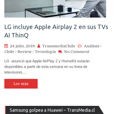
LG incluye Apple Airplay 2 en sus TVs
AI ThinQ
24 julio, 2019
TransmediaChile
Análisis
/
on
Chile
/
Review
/
Tecnología
No Comment
LG
LG anunció que Apple AirPlay 2 y HomeKit estarán
incluye
disponibles a partir de esta semana en su línea de
Apple
televisores…
Airplay
2
en
Lee más
sus
TVs
AI
ThinQ
Re
Samsung golpea a Huawei – TransMedia.cl
de