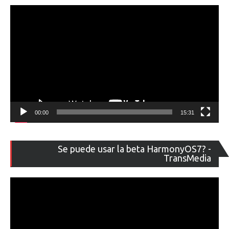
00:00
15:31
Re
Se puede usar la beta HarmonyOS7? -
de
TransMedia
ví