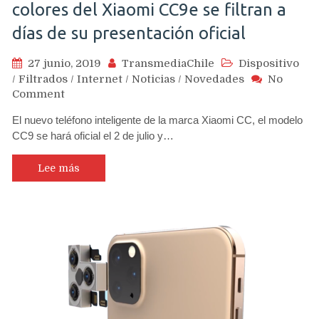
colores del Xiaomi CC9e se filtran a
días de su presentación oficial
27 junio, 2019
TransmediaChile
Dispositivo
/
Filtrados
/
Internet
/
Noticias
/
Novedades
No
on
Comment
Versiones,
El nuevo teléfono inteligente de la marca Xiaomi CC, el modelo
precios
CC9 se hará oficial el 2 de julio y…
estimados
y
colores
Lee más
del
Xiaomi
CC9e
se
filtran
a
días
de
su
presentación