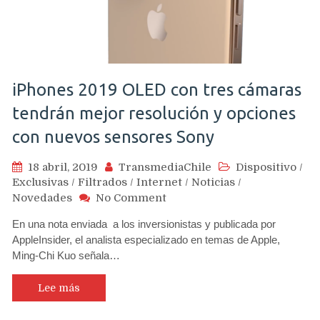
oficial
iPhones 2019 OLED con tres cámaras
tendrán mejor resolución y opciones
con nuevos sensores Sony
18 abril, 2019
TransmediaChile
Dispositivo
/
Exclusivas
/
Filtrados
/
Internet
/
Noticias
/
on
Novedades
No Comment
iPhones
En una nota enviada a los inversionistas y publicada por
2019
AppleInsider, el analista especializado en temas de Apple,
OLED
Ming-Chi Kuo señala…
con
tres
cámaras
Lee más
tendrán
mejor