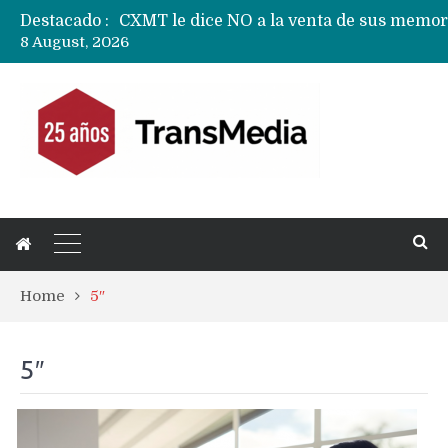
Destacado :
8 August, 2026
Home
5″
5″