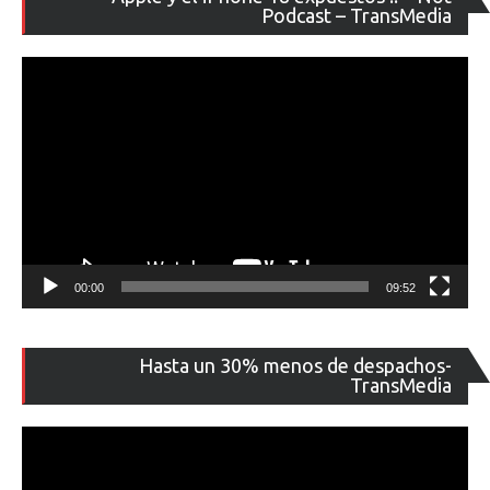
de
Podcast – TransMedia
ví
00:00
09:52
Re
Hasta un 30% menos de despachos-
de
TransMedia
ví