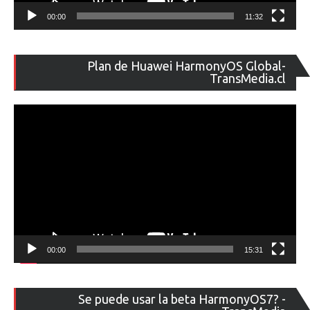
00:00
11:32
Re
Plan de Huawei HarmonyOS Global-
de
TransMedia.cl
ví
00:00
15:31
Re
Se puede usar la beta HarmonyOS7? -
de