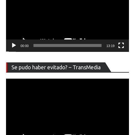
00:00
13:19
Re
Se pudo haber evitado? – TransMedia
de
ví