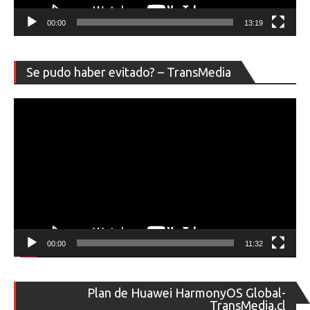
00:00
13:19
Re
Se pudo haber evitado? – TransMedia
de
ví
00:00
11:32
Re
Plan de Huawei HarmonyOS Global-
de
TransMedia.cl