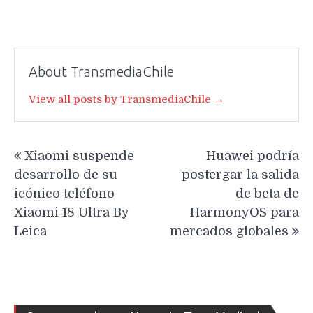
About TransmediaChile
View all posts by TransmediaChile →
Navegación
Xiaomi suspende
Huawei podría
de
desarrollo de su
postergar la salida
entradas
icónico teléfono
de beta de
Xiaomi 18 Ultra By
HarmonyOS para
Leica
mercados globales
Re