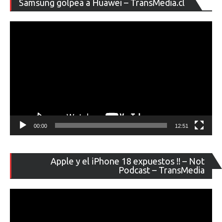
Samsung golpea a Huawei – TransMedia.cl
de
ví
00:00
12:51
Re
Apple y el iPhone 18 expuestos !! – Not
de
Podcast – TransMedia
ví