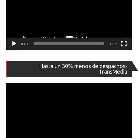
00:00
09:52
Re
Hasta un 30% menos de despachos-
de
TransMedia
ví