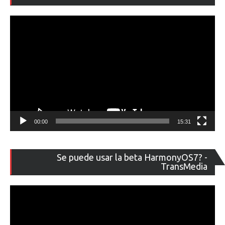
ví
00:00
15:31
Re
Se puede usar la beta HarmonyOS7? -
de
TransMedia
ví