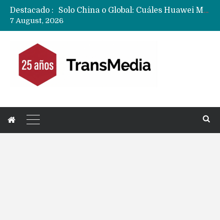
Destacado :
Data Centers de Huawei en Chile, México, Brasil,Perú y Argentina podrían verse afectados por arremetida de EE.UU
7 August, 2026
Fabricantes suben precios de teléfonos y ganan más dinero en un mercado donde Xiaomi alerta por no mejorar ventas