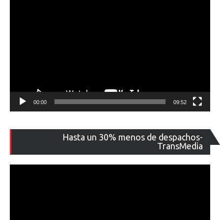
00:00
09:52
Re
Hasta un 30% menos de despachos-
de
TransMedia
ví