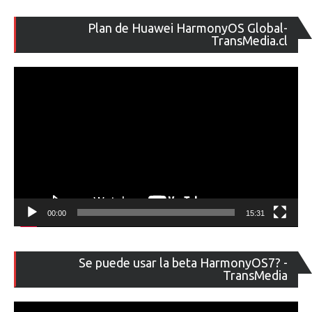
Re
Plan de Huawei HarmonyOS Global-
de
TransMedia.cl
ví
00:00
15:31
Re
Se puede usar la beta HarmonyOS7? -
de
TransMedia
ví