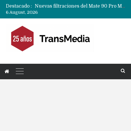
Destacado :
Nuevas filtraciones del Mate 90 Pro Max apuntan a potenciar las cámaras y pantalla OLED doble capa
6 August, 2026
Apple dice que más ex empleados se llevaron datos confidenciales a OpenAI