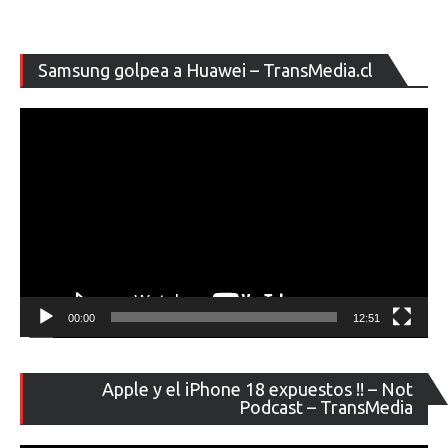
Re
Samsung golpea a Huawei – TransMedia.cl
de
ví
00:00
12:51
Re
Apple y el iPhone 18 expuestos !! – Not
de
Podcast – TransMedia
ví