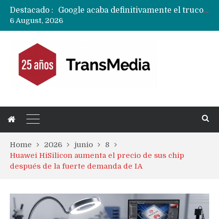
Destacado :
Google acaba definitivamente el truco para pagar con NFC en celulares Xiaomi, Oppo, Vivo y Huawei con ROM china
6 August, 2026
Apple dice que más ex empleados se llevaron datos confidenciales a OpenAI
Home
2026
junio
8
Huawei HiSilicon aumenta el precio de sus chip
después de la fuerte demanda de IA