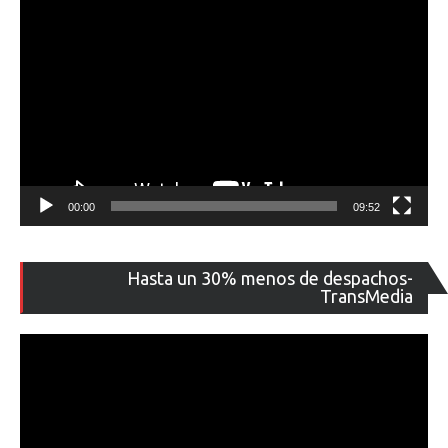
00:00
09:52
Re
Hasta un 30% menos de despachos-
de
TransMedia
ví