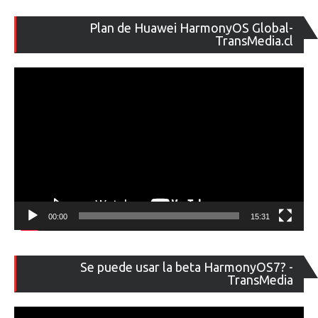
Re
Plan de Huawei HarmonyOS Global-
de
TransMedia.cl
ví
00:00
15:31
Re
Se puede usar la beta HarmonyOS7? -
de
TransMedia
ví