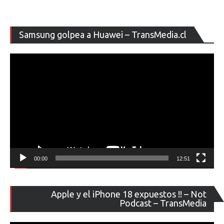
Re
Samsung golpea a Huawei – TransMedia.cl
de
ví
00:00
12:51
Re
Apple y el iPhone 18 expuestos !! – Not
de
Podcast – TransMedia
ví