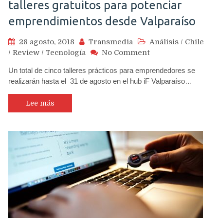
talleres gratuitos para potenciar
emprendimientos desde Valparaíso
28 agosto, 2018
Transmedia
Análisis
/
Chile
on
/
Review
/
Tecnología
No Comment
Hasta
Un total de cinco talleres prácticos para emprendedores se
este
realizarán hasta el 31 de agosto en el hub iF Valparaíso…
viernes
se
ofrecen
Lee más
talleres
gratuitos
para
potenciar
emprendimientos
desde
Valparaíso