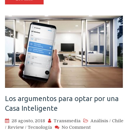
empresas
a
contratar
adultos
mayores
Los argumentos para optar por una
Casa Inteligente
28 agosto, 2018
Transmedia
Análisis
/
Chile
on
/
Review
/
Tecnología
No Comment