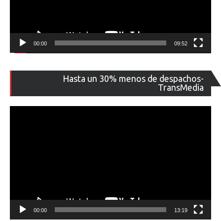
00:00
09:52
Re
Hasta un 30% menos de despachos-
de
TransMedia
ví
00:00
13:19