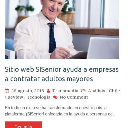
Sitio web SISenior ayuda a empresas
a contratar adultos mayores
29 agosto, 2018
Transmedia
Análisis
/
Chile
on
/
Review
/
Tecnología
No Comment
Sitio
En todo un éxito se ha transformado en nuestro país la
web
plataforma ¡SiSenior! enfocada en la ayuda a personas de…
SISenior
ayuda
a
Lee más