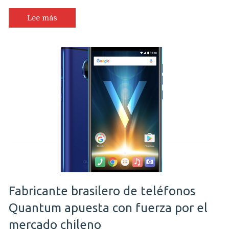
se
están
Lee más
aplicando
en
la
industria
inmobiliaria
de
Chile
Fabricante brasilero de teléfonos
Quantum apuesta con fuerza por el
mercado chileno