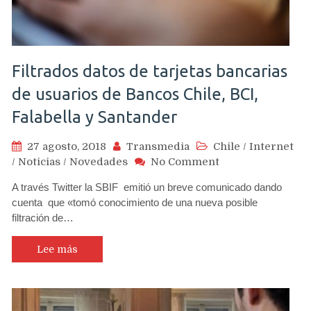
Filtrados datos de tarjetas bancarias
de usuarios de Bancos Chile, BCI,
Falabella y Santander
27 agosto, 2018
Transmedia
Chile
/
Internet
on
/
Noticias
/
Novedades
No Comment
Filtrados
A través Twitter la SBIF emitió un breve comunicado dando
datos
cuenta que «tomó conocimiento de una nueva posible
de
filtración de…
tarjetas
bancarias
de
Lee más
usuarios
de
Bancos
Chile,