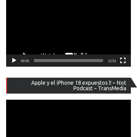
00:00
12:51
Re
Apple y el iPhone 18 expuestos !! – Not
de
Podcast – TransMedia
ví