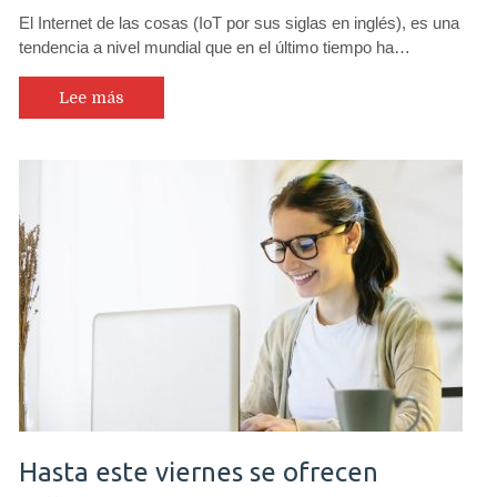
Los
El Internet de las cosas (IoT por sus siglas en inglés), es una
argumentos
tendencia a nivel mundial que en el último tiempo ha…
para
optar
por
Lee más
una
Casa
Inteligente
Hasta este viernes se ofrecen