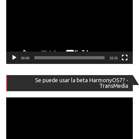
00:00
15:31
Re
Se puede usar la beta HarmonyOS7? -
de
TransMedia
ví