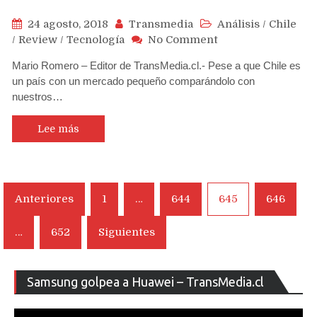
24 agosto, 2018
Transmedia
Análisis
/
Chile
on
/
Review
/
Tecnología
No Comment
Fabricante
Mario Romero – Editor de TransMedia.cl.- Pese a que Chile es
brasilero
un país con un mercado pequeño comparándolo con
de
nuestros…
teléfonos
Quantum
apuesta
Lee más
con
fuerza
por
el
Navegación
Anteriores
1
…
644
645
646
mercado
de
chileno
…
652
Siguientes
entradas
Re
Samsung golpea a Huawei – TransMedia.cl
de
ví