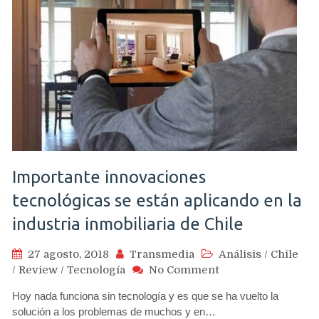
BCI,
Falabella
y
Santander
Importante innovaciones
tecnológicas se están aplicando en la
industria inmobiliaria de Chile
27 agosto, 2018
Transmedia
Análisis
/
Chile
on
/
Review
/
Tecnología
No Comment
Importante
Hoy nada funciona sin tecnología y es que se ha vuelto la
innovaciones
solución a los problemas de muchos y en…
tecnológicas