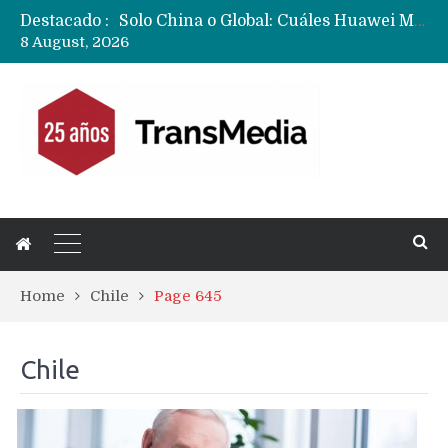
Destacado :
Data Centers de Huawei en Chile, México, Brasil,Perú y Argentina podrían verse afectados por arremetida de EE.UU
8 August, 2026
Fabricantes suben precios de teléfonos y ganan más dinero en un mercado donde Xiaomi alerta por no mejorar ventas
Home
Chile
Page 645
Chile