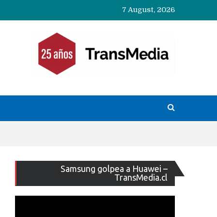
7 August, 2026
Reproducto
Samsung golpea a Huawei –
de
TransMedia.cl
vídeo