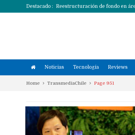
Destacado :
Apple dice que más ex empleados 
Noticias
Tecnología
Reviews
Home
TransmediaChile
Page 951