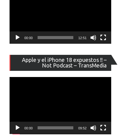
00:00
12:51
Reproducto
Apple y el iPhone 18 expuestos !! –
de
Not Podcast – TransMedia
vídeo
00:00
09:52