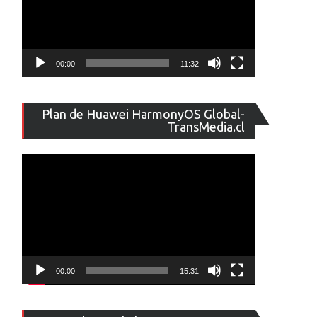
00:00
11:32
Reproducto
Plan de Huawei HarmonyOS Global-
de
TransMedia.cl
vídeo
00:00
15:31
Reproducto