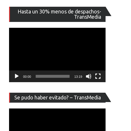
Reproducto
Hasta un 30% menos de despachos-
de
TransMedia
vídeo
00:00
13:19
Reproducto
Se pudo haber evitado? – TransMedia
de
vídeo