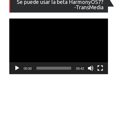
Se puede usar la beta HarmonyOS7?
de
-TransMedia
vídeo
00:00
09:42