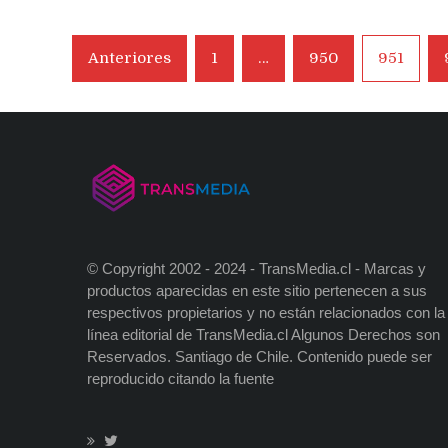
Navegación
Anteriores
1
…
950
951
de
entradas
© Copyright 2002 - 2024 - TransMedia.cl - Marcas y
productos aparecidas en este sitio pertenecen a sus
respectivos propietarios y no están relacionados con la
línea editorial de TransMedia.cl Algunos Derechos son
Reservados. Santiago de Chile. Contenido puede ser
reproducido citando la fuente