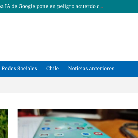
Reestructuración de fondo en área IA de Google pone en peligro acuerdo con Apple y salvataje de Siri
CXMT le dice NO a la venta de sus memorias a Apple y dará prioridad a Huawei y Xiaomi
Sailfish OS la «joya» de sistema operativo que Europa planea financiar para competir contra Android, iOS y HarmonyOS
se llevaron datos confidenciales a OpenAI
Solo China o Global: Cuáles Huawei MateBook, MatePad y Nova llegarán a Europa y LATAM?
Data Centers de Huawei en Chile, México, Brasil,Perú y Argentina podrían verse afectados por arremetida de EE.UU
Fabricantes suben precios de teléfonos y ganan más dinero en un mercado donde Xiaomi alerta por no mejorar ventas
Redes Sociales
Chile
Noticias anteriores