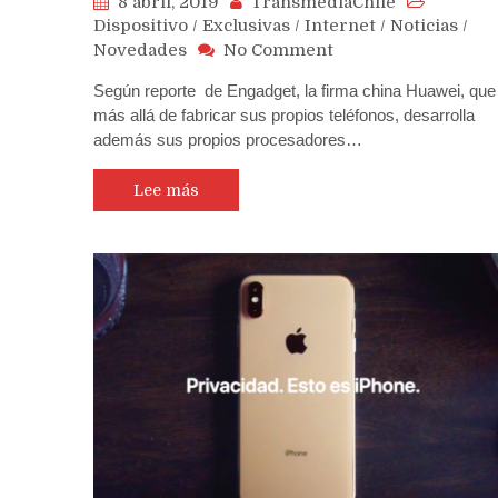
8 abril, 2019
TransmediaChile
Dispositivo
/
Exclusivas
/
Internet
/
Noticias
/
on
Novedades
No Comment
Huawei
Según reporte de Engadget, la firma china Huawei, que
podría
más allá de fabricar sus propios teléfonos, desarrolla
convertirse
además sus propios procesadores…
en
el
proveedor
Lee más
del
chip
5G
para
los
iPhones
de
Apple