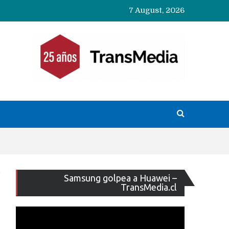
7 August, 2026
Reproducto
Samsung golpea a Huawei –
de
TransMedia.cl
vídeo