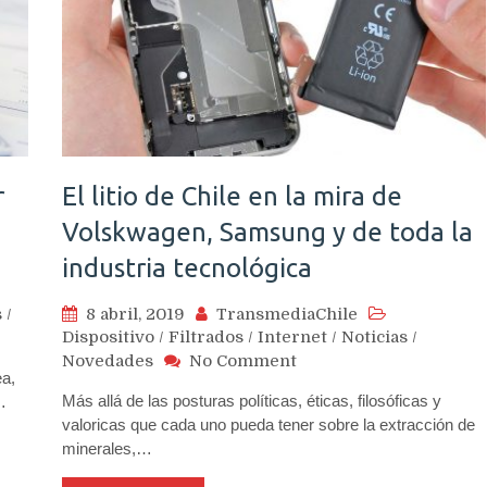
r
El litio de Chile en la mira de
Volskwagen, Samsung y de toda la
industria tecnológica
s
/
8 abril, 2019
TransmediaChile
Dispositivo
/
Filtrados
/
Internet
/
Noticias
/
s
on
Novedades
No Comment
ea,
mbios
El
Más allá de las posturas políticas, éticas, filosóficas y
…
e
litio
valoricas que cada uno pueda tener sobre la extracción de
ben
de
minerales,…
frentar
Chile
ra
en