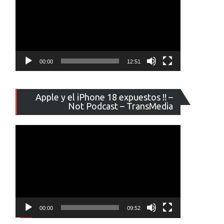
00:00
12:51
Reproducto
Apple y el iPhone 18 expuestos !! –
de
Not Podcast – TransMedia
vídeo
00:00
09:52