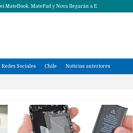
Solo China o Global: Cuáles Huawei MateBook, MatePad y Nova llegarán a Europa y LATAM?
Data Centers de Huawei en Chile, México, Brasil,Perú y Argentina podrían verse afectados por arremetida de EE.UU
Fabricantes suben precios de teléfonos y ganan más dinero en un mercado donde Xiaomi alerta por no mejorar ventas
Redes Sociales
Chile
Noticias anteriores