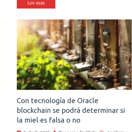
la
Lee más
claración
mira
de
nta
Volskwagen,
Samsung
presas
y
e
de
n
toda
lizan
la
pel
industria
tecnológica
Con tecnología de Oracle
blockchain se podrá determinar si
la miel es falsa o no