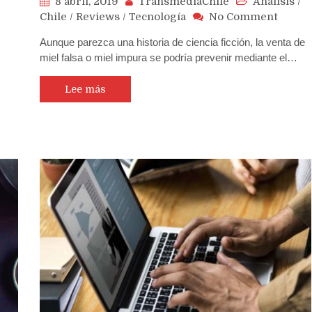
8 abril, 2019
TransmediaChile
Análisis
/
on
Chile
/
Reviews
/
Tecnología
No Comment
Con
Aunque parezca una historia de ciencia ficción, la venta de
tecnol
miel falsa o miel impura se podría prevenir mediante el…
de
Oracle
blockc
Lee más
se
podrá
deter
si
la
miel
es
falsa
o
no