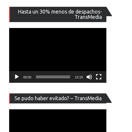
Reproducto
Hasta un 30% menos de despachos-
de
TransMedia
vídeo
00:00
13:19
Reproducto
Se pudo haber evitado? – TransMedia
de
vídeo