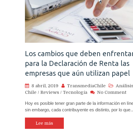
Los cambios que deben enfrenta
para la Declaración de Renta las
empresas que aún utilizan papel
8 abril, 2019
TransmediaChile
Análisi
on
Chile
/
Reviews
/
Tecnología
No Comment
Lo
Hoy es posible tener gran parte de la información en lín
ca
sin embargo, cada contribuyente es distinto, por lo que
qu
de
en
Lee más
pa