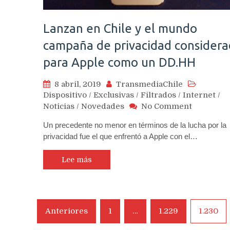
Lanzan en Chile y el mundo
campaña de privacidad consider
para Apple como un DD.HH
8 abril, 2019
TransmediaChile
Dispositivo
/
Exclusivas
/
Filtrados
/
Internet
/
on
Noticias
/
Novedades
No Comment
Lanzan
Un precedente no menor en términos de la lucha por la
en
privacidad fue el que enfrentó a Apple con el…
Chile
y
el
Lee más
mundo
campaña
de
privacida
Navegación
Anteriores
1
…
1.229
1.230
consider
de
para