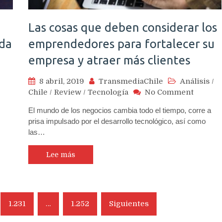
Las cosas que deben considerar los
ada
emprendedores para fortalecer su
empresa y atraer más clientes
8 abril, 2019
TransmediaChile
Análisis
/
on
Chile
/
Review
/
Tecnología
No Comment
Las
El mundo de los negocios cambia todo el tiempo, corre a
cosas
prisa impulsado por el desarrollo tecnológico, así como
que
las…
deben
consid
los
Lee más
empren
para
fortale
d
su
1.231
…
1.252
Siguientes
ada
empres
y