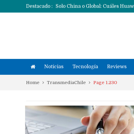
Destacado :
Noticias
Tecnología
Reviews
Home
TransmediaChile
Page 1.230