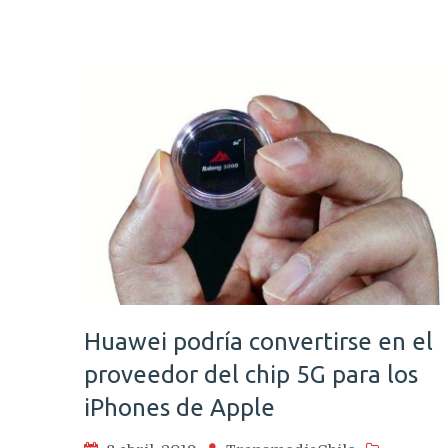
la
De
de
Re
las
em
qu
aú
uti
pa
Huawei podría convertirse en el
proveedor del chip 5G para los
iPhones de Apple