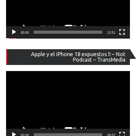
00:00
12:51
Re
Apple y el iPhone 18 expuestos !! – Not
de
Podcast – TransMedia
ví
00:00
09:52