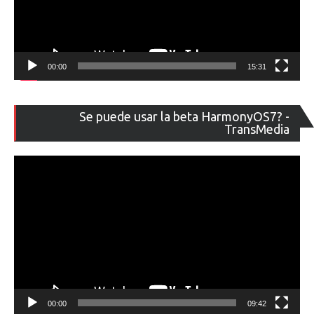
00:00
15:31
Re
Se puede usar la beta HarmonyOS7? -
de
TransMedia
ví
00:00
09:42