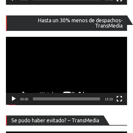
Re
Hasta un 30% menos de despachos-
de
TransMedia
ví
00:00
13:19
Re
Se pudo haber evitado? – TransMedia
de
ví