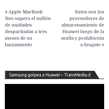
Navegación
Apple MacBook
Estos son los
de
Neo supera el millón
proveedores de
entradas
de unidades
almacenamiento de
despachadas a tres
Huawei luego de la
meses de su
multa y prohibición
lanzamiento
a Seagate
Re
Samsung golpea a Huawei – TransMedia.cl
de
ví