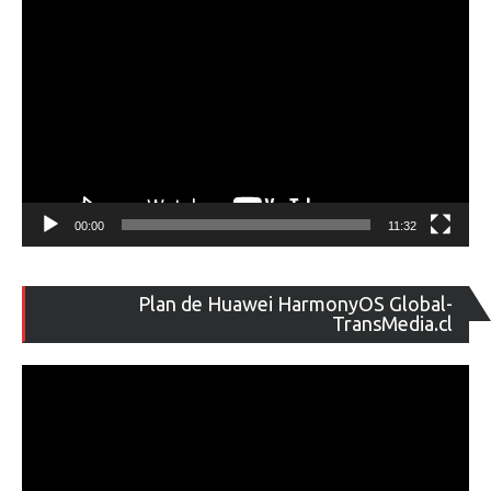
00:00
11:32
Re
Plan de Huawei HarmonyOS Global-
de
TransMedia.cl
ví