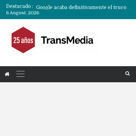
Destacado :
Google acaba definitivamente el truco para pagar con NFC en celulares Xiaomi, Oppo, Vivo y Huawei con ROM china
6 August, 2026
Apple dice que más ex empleados se llevaron datos confidenciales a OpenAI