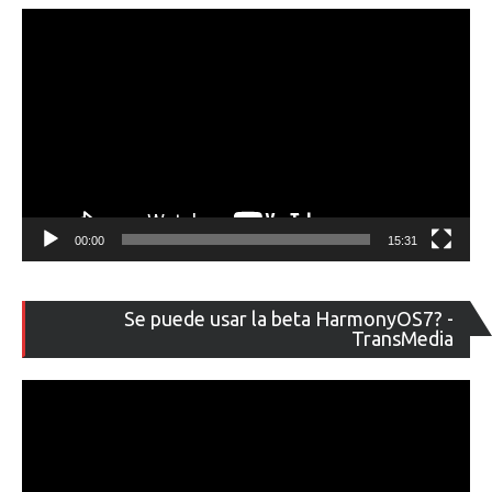
00:00
15:31
Re
Se puede usar la beta HarmonyOS7? -
de
TransMedia
ví