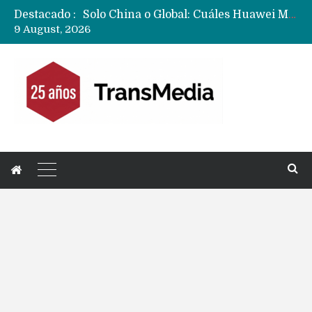
Destacado :
Data Centers de Huawei en Chile, México, Brasil,Perú y Argentina podrían verse afectados por arremetida de EE.UU
9 August, 2026
Fabricantes suben precios de teléfonos y ganan más dinero en un mercado donde Xiaomi alerta por no mejorar ventas