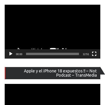
ví
00:00
12:51
Re
Apple y el iPhone 18 expuestos !! – Not
de
Podcast – TransMedia
ví