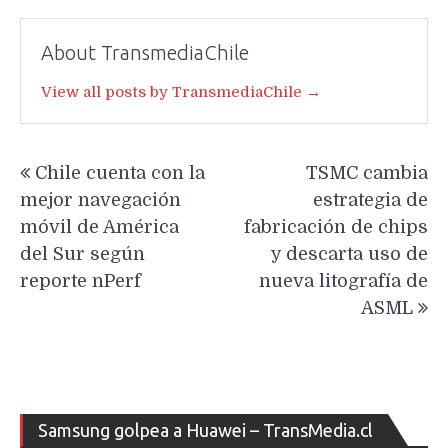
About TransmediaChile
View all posts by TransmediaChile →
Navegación
Chile cuenta con la
TSMC cambia
de
mejor navegación
estrategia de
entradas
móvil de América
fabricación de chips
del Sur según
y descarta uso de
reporte nPerf
nueva litografía de
ASML
Re
Samsung golpea a Huawei – TransMedia.cl
de