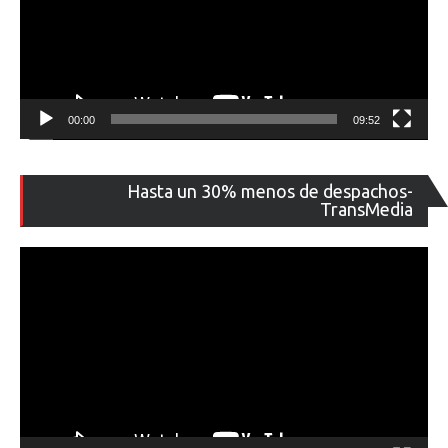
00:00
09:52
Re
Hasta un 30% menos de despachos-
de
TransMedia
ví