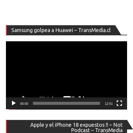
Re
Samsung golpea a Huawei – TransMedia.cl
de
ví
00:00
12:51
Re
Apple y el iPhone 18 expuestos !! – Not
de
Podcast – TransMedia