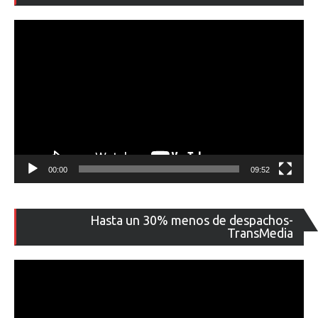
ví
00:00
09:52
Re
Hasta un 30% menos de despachos-
de
TransMedia
ví