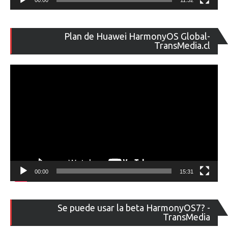
Re
Plan de Huawei HarmonyOS Global-
de
TransMedia.cl
ví
00:00
15:31
Re
Se puede usar la beta HarmonyOS7? -
de
TransMedia
ví