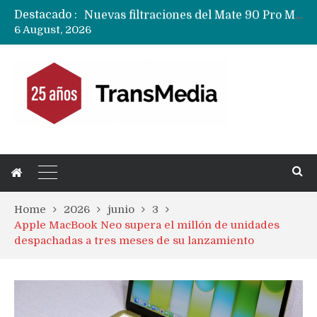
Destacado :
Nuevas filtraciones del Mate 90 Pro Max apuntan a potenciar las cámaras y pantalla OLED doble capa
6 August, 2026
Apple dice que más ex empleados se llevaron datos confidenciales a OpenAI
Home
2026
junio
3
Apple MacBook Neo supera el millón de unidades
despachadas a tres meses de su lanzamiento