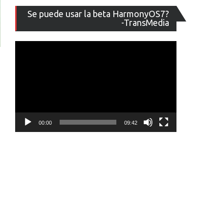
Reproducto
Se puede usar la beta HarmonyOS7?
de
-TransMedia
vídeo
00:00
09:42