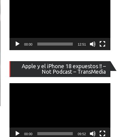
00:00
12:51
Reproducto
Apple y el iPhone 18 expuestos !! –
de
Not Podcast – TransMedia
vídeo
00:00
09:52