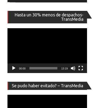
Reproducto
Hasta un 30% menos de despachos-
de
TransMedia
vídeo
00:00
13:19
Reproducto
Se pudo haber evitado? – TransMedia
de
vídeo