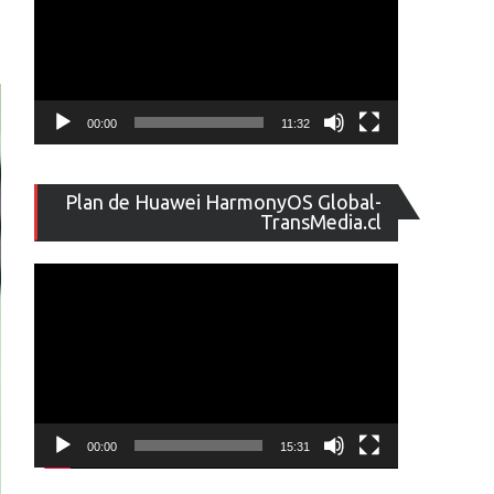
00:00
11:32
Reproducto
Plan de Huawei HarmonyOS Global-
de
TransMedia.cl
vídeo
00:00
15:31