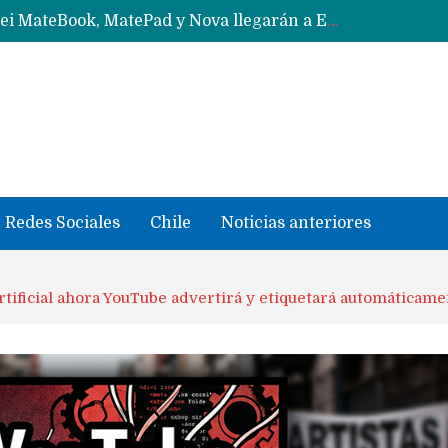
Data Centers de Huawei en Chile, México, Brasil,Perú y Argentina podrían verse afectados por arremetida de EE.UU
Fabricantes suben precios de teléfonos y ganan más dinero en un mercado donde Xiaomi alerta por no mejorar ventas
Redes Sociales
Chile
Noticias anteriores
rtificial ahora YouTube advertirá y etiquetará automáticame