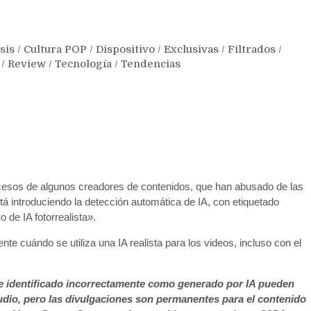
sis
/
Cultura POP
/
Dispositivo
/
Exclusivas
/
Filtrados
/
/
Review
/
Tecnología
/
Tendencias
xcesos de algunos creadores de contenidos, que han abusado de las
á introduciendo la detección automática de IA, con etiquetado
 de IA fotorrealista».
e cuándo se utiliza una IA realista para los videos, incluso con el
e identificado incorrectamente como generado por IA pueden
udio, pero las divulgaciones son permanentes para el contenido