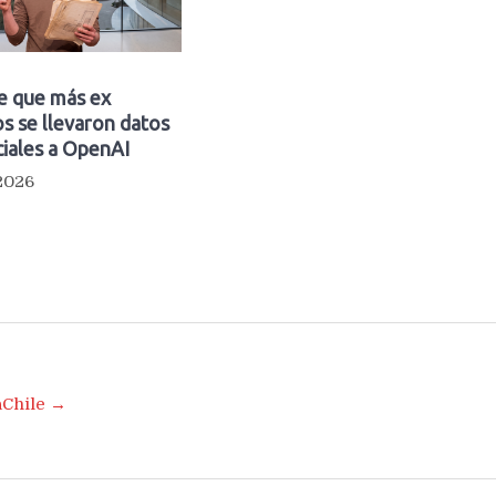
e que más ex
s se llevaron datos
iales a OpenAI
 2026
aChile →