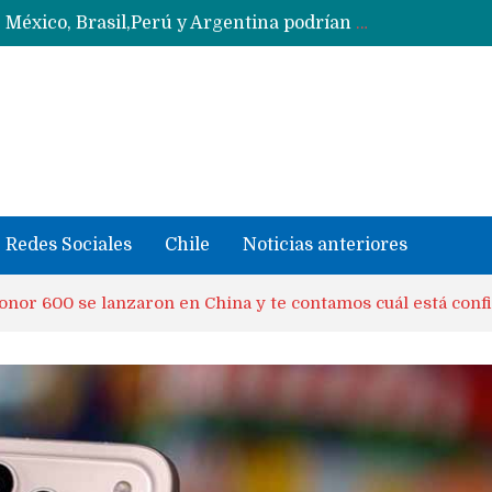
Data Centers de Huawei en Chile, México, Brasil,Perú y Argentina podrían verse afectados por arremetida de EE.UU
Fabricantes suben precios de teléfonos y ganan más dinero en un mercado donde Xiaomi alerta por no mejorar ventas
Redes Sociales
Chile
Noticias anteriores
onor 600 se lanzaron en China y te contamos cuál está con