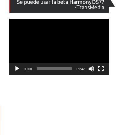
Se puede usar la beta HarmonyOS7?
de
-TransMedia
vídeo
00:00
09:42