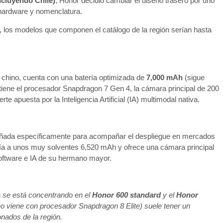
ncluyendo Chile)
, Honor decidió cambiar el diseño trasero por uno
l hardware y nomenclatura.
al, los modelos que componen el catálogo de la región serían hasta
l chino, cuenta con una batería optimizada de
7,000 mAh
(sigue
tiene el procesador Snapdragon 7 Gen 4, la cámara principal de 200
te apuesta por la Inteligencia Artificial (IA) multimodal nativa.
ñada específicamente para acompañar el despliegue en mercados
ría a unos muy solventes 6,520 mAh y ofrece una cámara principal
software e IA de su hermano mayor.
na se está concentrando en el
Honor 600 standard
y el
Honor
ino viene con procesador Snapdragon 8 Elite) suele tener un
onados de la región.