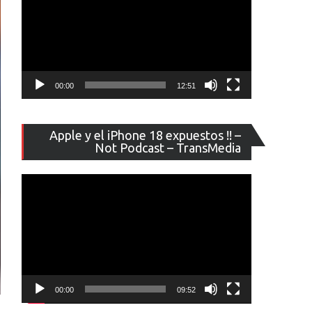
00:00
12:51
Reproducto
Apple y el iPhone 18 expuestos !! –
de
Not Podcast – TransMedia
vídeo
00:00
09:52