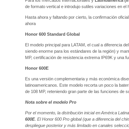
Para los mercados internacionales y
Latinoamérica (i
de formato vertical e introdujo sutiles variaciones en e
Hasta ahora y faltando por cierto, la confirmación ofici
ahora
Honor 600 Standard Global
El modelo principal para LATAM, el cual a diferencia de
siendo enorme para los estándares de la región) y man
MP, certificación de resistencia extrema IP69K y una fuer
Honor 600E
Es una versión complementaria y más económica dise
latinoamericanos. Este modelo recorta un poco la bate
de 108 MP, reteniendo gran parte de las funciones de 
Nota sobre el modelo Pro
Por el momento, la distribución inicial en América Lati
600E
. El Honor 600 Pro global (que a diferencia del ch
despliegue posterior y más limitado en canales selecci