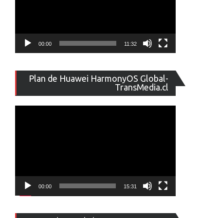
00:00
11:32
Reproducto
Plan de Huawei HarmonyOS Global-
de
TransMedia.cl
vídeo
00:00
15:31
Reproducto