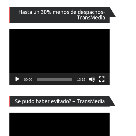
Reproducto
Hasta un 30% menos de despachos-
de
TransMedia
vídeo
s
00:00
13:19
Reproducto
Se pudo haber evitado? – TransMedia
de
vídeo