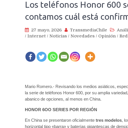
Los teléfonos Honor 600 se
contamos cuál está confir
27 mayo, 2026
TransmediaChile
Análi
/
Internet
/
Noticias
/
Novedades
/
Opinión
/
Red
Mario Romero.- Revisando los medios asiáticos, especial
la serie de teléfonos Honor 600, por su amplia variedad,
abanico de opciones, al menos en China.
HONOR 6OO SERIES POR REGIÓN
En China se presentaron oficialmente
tres modelos
, l
horizontal tipo «barra» y baterías gigantescas de dens