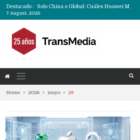
Destacado :
Data Centers de Huawei en Chile, México, Brasil,Perú y Argentina podrían verse afectados por arremetida de EE.UU
7 August, 2026
Fabricantes suben precios de teléfonos y ganan más dinero en un mercado donde Xiaomi alerta por no mejorar ventas
Home
2026
mayo
28