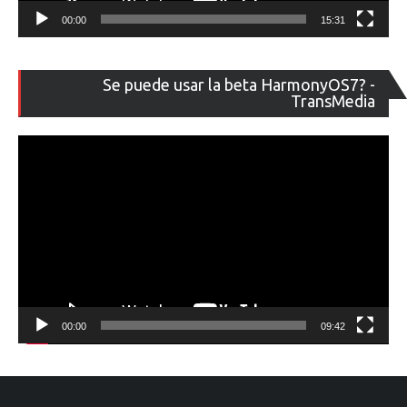
00:00
15:31
Re
Se puede usar la beta HarmonyOS7? -
de
TransMedia
ví
00:00
09:42