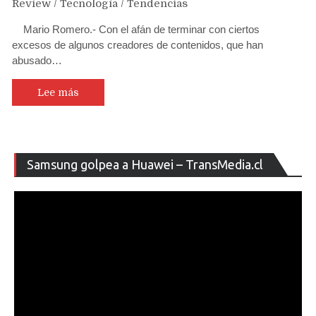
Review
/
Tecnología
/
Tendencias
Mario Romero.- Con el afán de terminar con ciertos
excesos de algunos creadores de contenidos, que han
abusado…
Lee más
Re
Samsung golpea a Huawei – TransMedia.cl
de
ví