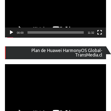
00:00
11:32
Re
Plan de Huawei HarmonyOS Global-
de
TransMedia.cl
ví