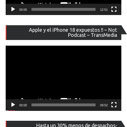
00:00
12:51
Re
Apple y el iPhone 18 expuestos !! – Not
de
Podcast – TransMedia
ví
00:00
09:52
Re
Hasta un 30% menos de despachos-