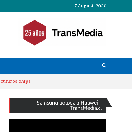
7 August, 2026
 futuros chips
Reproducto
Samsung golpea a Huawei –
de
TransMedia.cl
vídeo