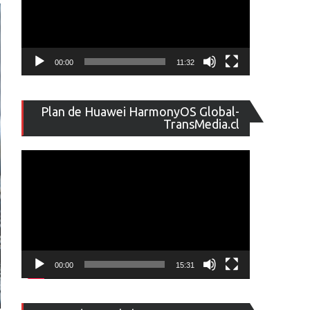
00:00
11:32
Reproducto
Plan de Huawei HarmonyOS Global-
de
TransMedia.cl
vídeo
00:00
15:31
Reproducto