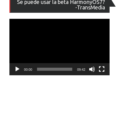
Se puede usar la beta HarmonyOS7?
de
-TransMedia
vídeo
00:00
09:42