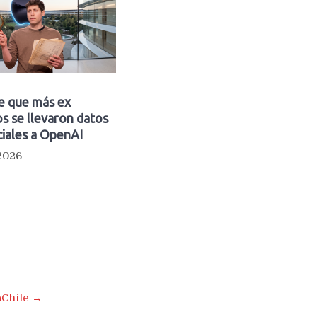
e que más ex
s se llevaron datos
iales a OpenAI
 2026
aChile →