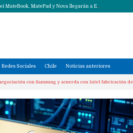
Data Centers de Huawei en Chile, México, Brasil,Perú y Argentina podrían verse afectados por arremetida de EE.UU
Fabricantes suben precios de teléfonos y ganan más dinero en un mercado donde Xiaomi alerta por no mejorar ventas
Redes Sociales
Chile
Noticias anteriores
egociación con Samsung y acuerda con Intel fabricación de