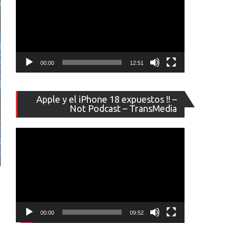
00:00
12:51
Reproducto
Apple y el iPhone 18 expuestos !! –
de
Not Podcast – TransMedia
vídeo
00:00
09:52