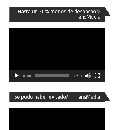
Reproducto
Hasta un 30% menos de despachos-
de
TransMedia
vídeo
00:00
13:19
Reproducto
Se pudo haber evitado? – TransMedia
de
vídeo