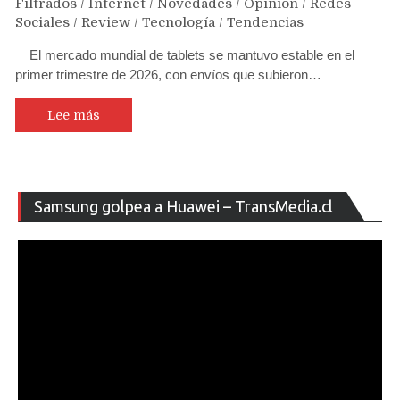
Filtrados
/
Internet
/
Novedades
/
Opinión
/
Redes
Sociales
/
Review
/
Tecnología
/
Tendencias
El mercado mundial de tablets se mantuvo estable en el
primer trimestre de 2026, con envíos que subieron…
Lee más
Re
Samsung golpea a Huawei – TransMedia.cl
de
ví