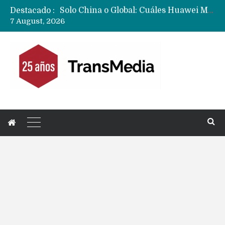
Destacado :
Data Centers de Huawei en Chile, México, Brasil,Perú y Argentina podrían verse afectados por arremetida de EE.UU
7 August, 2026
Fabricantes suben precios de teléfonos y ganan más dinero en un mercado donde Xiaomi alerta por no mejorar ventas