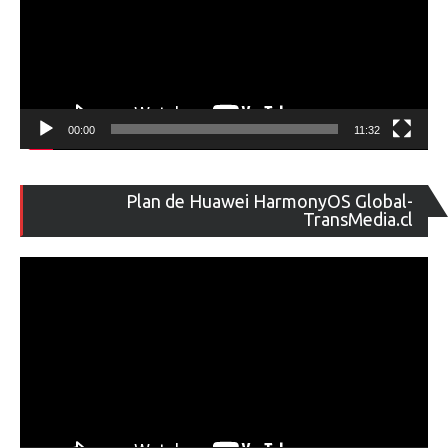
00:00
11:32
Re
Plan de Huawei HarmonyOS Global-
de
TransMedia.cl
ví