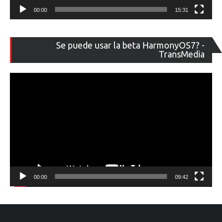
00:00
15:31
Re
Se puede usar la beta HarmonyOS7? -
de
TransMedia
ví
00:00
09:42