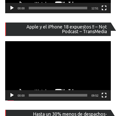
00:00
12:51
Re
Apple y el iPhone 18 expuestos !! – Not
de
Podcast – TransMedia
ví
00:00
09:52
Re
Hasta un 30% menos de despachos-