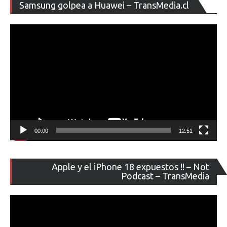
Re
Samsung golpea a Huawei – TransMedia.cl
de
ví
00:00
12:51
Re
Apple y el iPhone 18 expuestos !! – Not
de
Podcast – TransMedia
ví