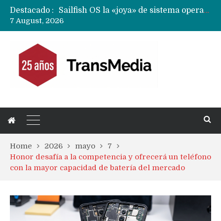
Destacado :
Sailfish OS la «joya» de sistema operativo que Europa planea financiar para competir contra Android, iOS y HarmonyOS
7 August, 2026
Apple dice que más ex empleados se llevaron datos confidenciales a OpenAI
Solo China o Global: Cuáles Huawei MateBook, MatePad y Nova llegarán a Europa y LATAM?
Data Centers de Huawei en Chile, México, Brasil,Perú y Argentina podrían verse afectados por arremetida de EE.UU
Fabricantes suben precios de teléfonos y ganan más dinero en un mercado donde Xiaomi alerta por no mejorar ventas
Home
2026
mayo
7
Honor desafía a la competencia y ofrecerá un teléfono
con la mayor capacidad de batería del mercado