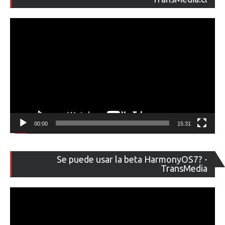
ví
00:00
15:31
Re
Se puede usar la beta HarmonyOS7? -
de
TransMedia
ví