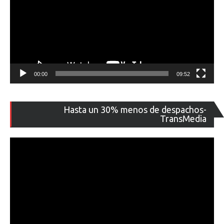
00:00
09:52
Re
Hasta un 30% menos de despachos-
de
TransMedia
ví