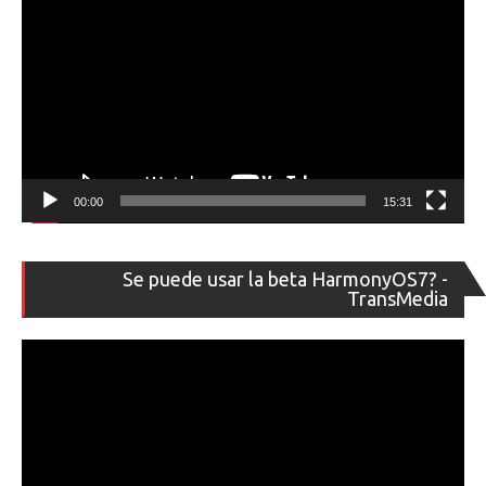
00:00
15:31
Re
Se puede usar la beta HarmonyOS7? -
de
TransMedia
ví