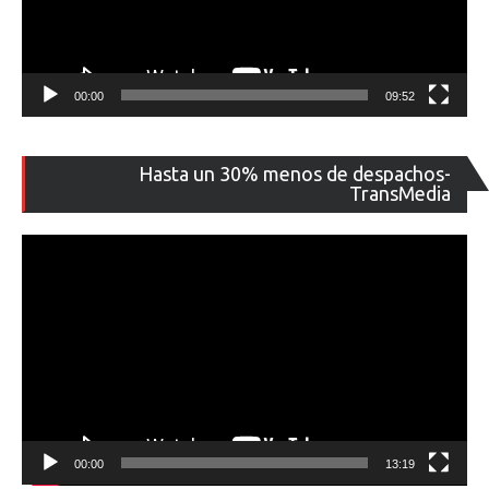
00:00
09:52
Re
Hasta un 30% menos de despachos-
de
TransMedia
ví
00:00
13:19