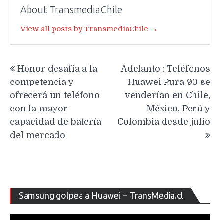
About TransmediaChile
View all posts by TransmediaChile →
Navegación
Honor desafía a la
Adelanto : Teléfonos
de
competencia y
Huawei Pura 90 se
entradas
ofrecerá un teléfono
venderían en Chile,
con la mayor
México, Perú y
capacidad de batería
Colombia desde julio
del mercado
Re
Samsung golpea a Huawei – TransMedia.cl
de
ví