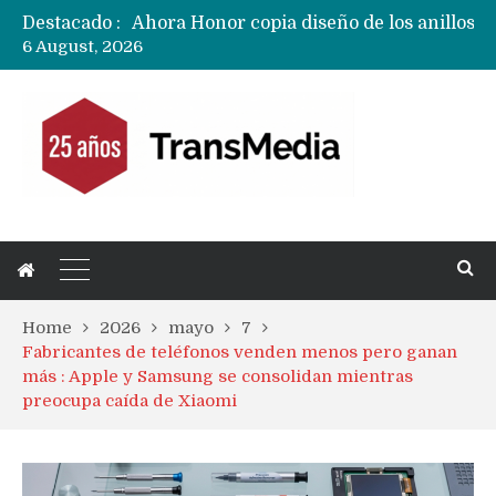
Destacado :
6 August, 2026
Home
2026
mayo
7
Fabricantes de teléfonos venden menos pero ganan
más : Apple y Samsung se consolidan mientras
preocupa caída de Xiaomi