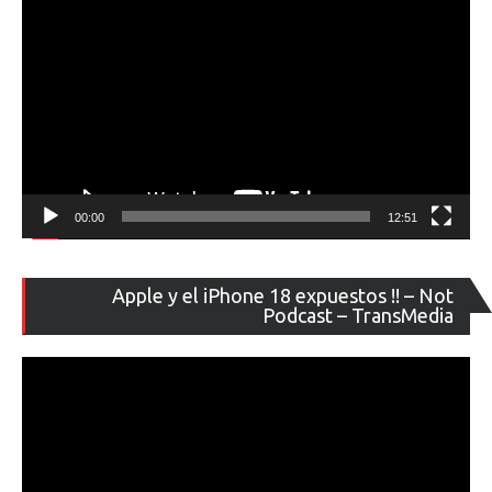
00:00
12:51
Re
Apple y el iPhone 18 expuestos !! – Not
de
Podcast – TransMedia
ví