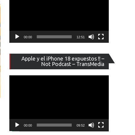
00:00
12:51
Reproducto
Apple y el iPhone 18 expuestos !! –
de
Not Podcast – TransMedia
vídeo
00:00
09:52