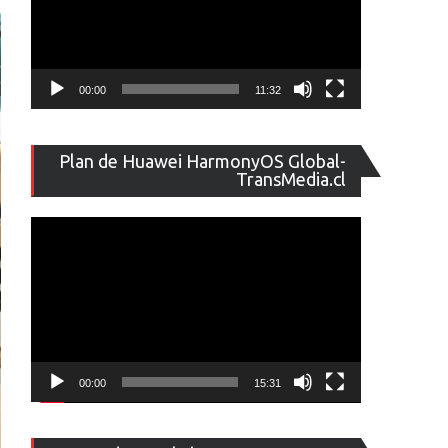
00:00
11:32
Reproducto
Plan de Huawei HarmonyOS Global-
de
TransMedia.cl
vídeo
00:00
15:31
Reproducto