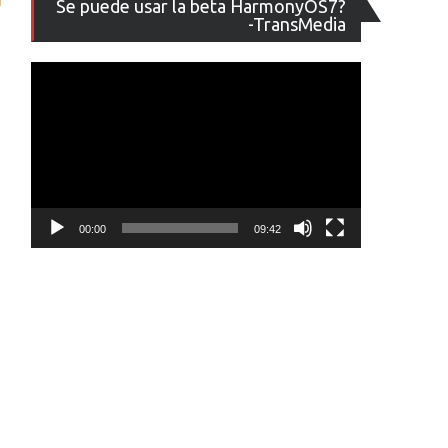
Se puede usar la beta HarmonyOS7?
de
-TransMedia
vídeo
00:00
09:42