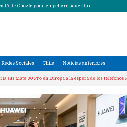
Reestructuración de fondo en área IA de Google pone en peligro acuerdo con Apple y salvataje de Siri
CXMT le dice NO a la venta de sus memorias a Apple y dará prioridad a Huawei y Xiaomi
Sailfish OS la «joya» de sistema operativo que Europa planea financiar para competir contra Android, iOS y HarmonyOS
se llevaron datos confidenciales a OpenAI
Solo China o Global: Cuáles Huawei MateBook, MatePad y Nova llegarán a Europa y LATAM?
Data Centers de Huawei en Chile, México, Brasil,Perú y Argentina podrían verse afectados por arremetida de EE.UU
Fabricantes suben precios de teléfonos y ganan más dinero en un mercado donde Xiaomi alerta por no mejorar ventas
Redes Sociales
Chile
Noticias anteriores
ía sus Mate 80 Pro en Europa a la espera de los teléfonos 