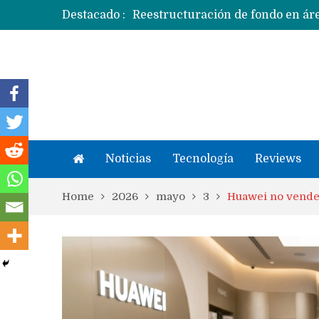
Destacado :
Apple dice que más ex empleados 
Noticias
Tecnología
Reviews
Home
2026
mayo
3
Huawei no vender