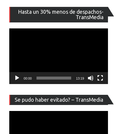
Reproducto
Hasta un 30% menos de despachos-
de
TransMedia
vídeo
00:00
13:19
Reproducto
Se pudo haber evitado? – TransMedia
de
vídeo