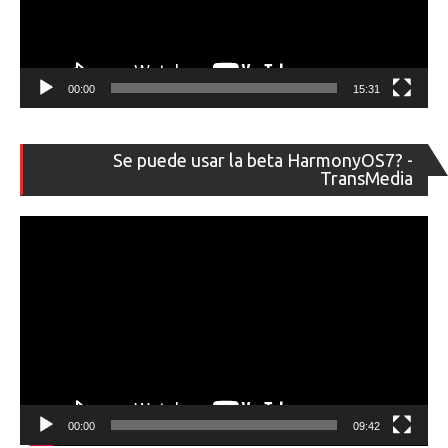
00:00
15:31
Re
Se puede usar la beta HarmonyOS7? -
de
TransMedia
ví
00:00
09:42