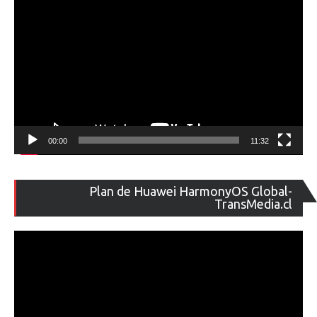
00:00
11:32
Re
Plan de Huawei HarmonyOS Global-
de
TransMedia.cl
ví