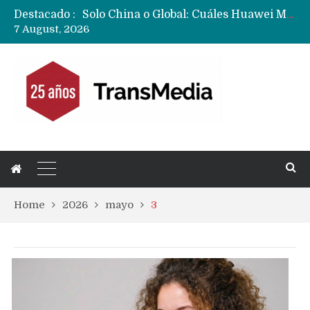
Solo China o Global: Cuáles Huawei MateBook, MatePad y Nova llegarán a Europa y LATAM?
Destacado :
Data Centers de Huawei en Chile, México, Brasil,Perú y Argentina podrían verse afectados por arremetida de EE.UU
7 August, 2026
Fabricantes suben precios de teléfonos y ganan más dinero en un mercado donde Xiaomi alerta por no mejorar ventas
Home
2026
mayo
3