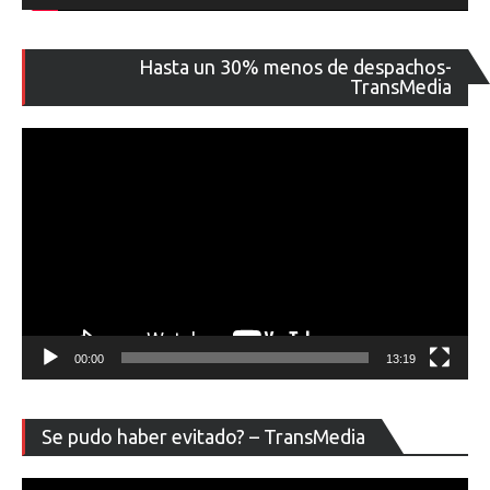
Re
Hasta un 30% menos de despachos-
de
TransMedia
ví
00:00
13:19
Re
Se pudo haber evitado? – TransMedia
de
ví