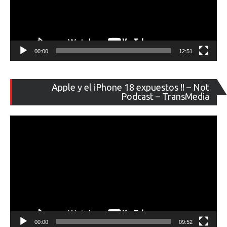
00:00
12:51
Re
Apple y el iPhone 18 expuestos !! – Not
de
Podcast – TransMedia
ví
00:00
09:52