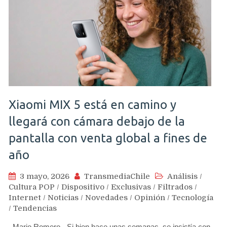
Xiaomi MIX 5 está en camino y
llegará con cámara debajo de la
pantalla con venta global a fines de
año
3 mayo, 2026
TransmediaChile
Análisis
/
Cultura POP
/
Dispositivo
/
Exclusivas
/
Filtrados
/
Internet
/
Noticias
/
Novedades
/
Opinión
/
Tecnología
/
Tendencias
Mario Romero.- Si bien hace unas semanas, se insistía con