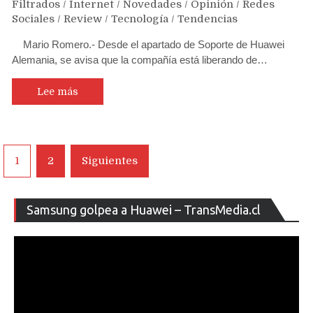
Filtrados
/
Internet
/
Novedades
/
Opinión
/
Redes
Sociales
/
Review
/
Tecnología
/
Tendencias
Mario Romero.- Desde el apartado de Soporte de Huawei
Alemania, se avisa que la compañía está liberando de…
Lee más
Navegación
1
2
Siguientes
de
entradas
Re
Samsung golpea a Huawei – TransMedia.cl
de
ví