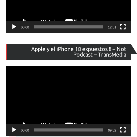
00:00
12:51
Re
Apple y el iPhone 18 expuestos !! – Not
de
Podcast – TransMedia
ví
00:00
09:52