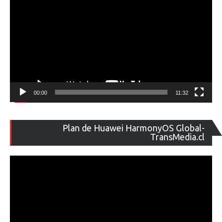
00:00
11:32
Re
Plan de Huawei HarmonyOS Global-
de
TransMedia.cl
ví