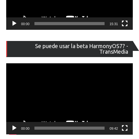
00:00
15:31
Re
Se puede usar la beta HarmonyOS7? -
de
TransMedia
ví
00:00
09:42