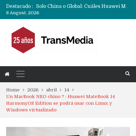
Destacado :
Data Centers de Huawei en Chile, México, Brasil,Perú y Argentina podrían verse afectados por arremetida de EE.UU
8 August, 2026
Fabricantes suben precios de teléfonos y ganan más dinero en un mercado donde Xiaomi alerta por no mejorar ventas
Home
2026
abril
14
Un MacBook NEO chino ? : Huawei MateBook 14
HarmonyOS Edition se podrá usar con Linux y
Windows virtualizado