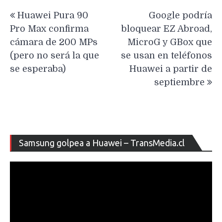
Navegación
Huawei Pura 90
Google podría
de
Pro Max confirma
bloquear EZ Abroad,
entradas
cámara de 200 MPs
MicroG y GBox que
(pero no será la que
se usan en teléfonos
se esperaba)
Huawei a partir de
septiembre
Re
Samsung golpea a Huawei – TransMedia.cl
de
ví