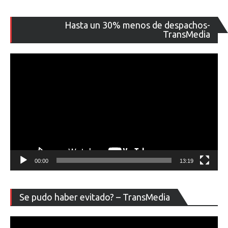
Re
Hasta un 30% menos de despachos-
de
TransMedia
ví
00:00
13:19
Re
Se pudo haber evitado? – TransMedia
de
ví