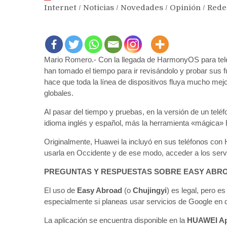
Internet
/
Noticias
/
Novedades
/
Opinión
/
Rede
Mario Romero.- Con la llegada de HarmonyOS para tel
han tomado el tiempo para ir revisándolo y probar sus f
hace que toda la línea de dispositivos fluya mucho me
globales.
Al pasar del tiempo y pruebas, en la versión de un te
idioma inglés y español, más la herramienta «mágica»
Originalmente, Huawei la incluyó en sus teléfonos co
usarla en Occidente y de ese modo, acceder a los ser
PREGUNTAS Y RESPUESTAS SOBRE EASY ABR
El uso de
Easy Abroad
(o
Chujingyi
) es legal, pero e
especialmente si planeas usar servicios de Google en 
La aplicación se encuentra disponible en la
HUAWEI Ap