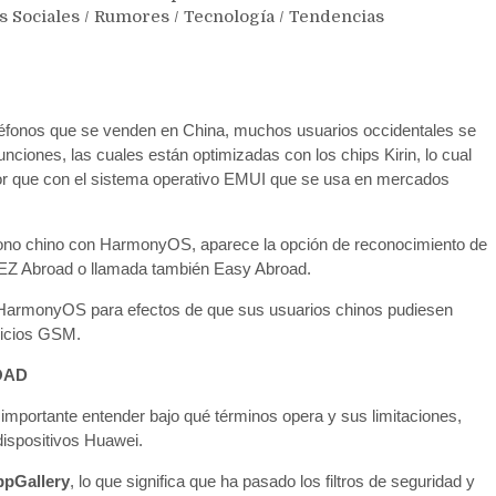
s Sociales
/
Rumores
/
Tecnología
/
Tendencias
éfonos que se venden en China, muchos usuarios occidentales se
unciones, las cuales están optimizadas con los chips Kirin, lo cual
jor que con el sistema operativo EMUI que se usa en mercados
léfono chino con HarmonyOS, aparece la opción de reconocimiento de
 EZ Abroad o llamada también Easy Abroad.
n HarmonyOS para efectos de que sus usuarios chinos pudiesen
vicios GSM.
OAD
s importante entender bajo qué términos opera y sus limitaciones,
dispositivos Huawei.
pGallery
, lo que significa que ha pasado los filtros de seguridad y