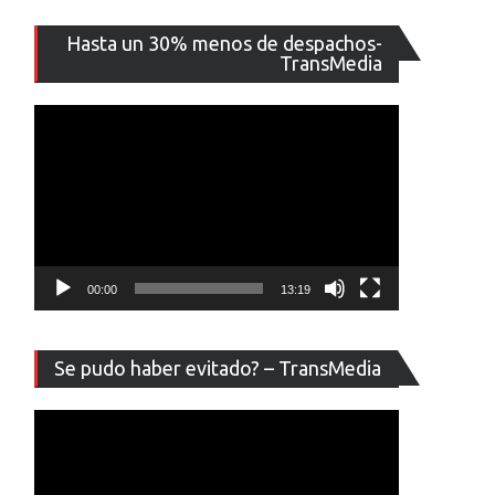
Reproducto
Hasta un 30% menos de despachos-
de
TransMedia
vídeo
00:00
13:19
Reproducto
Se pudo haber evitado? – TransMedia
de
vídeo