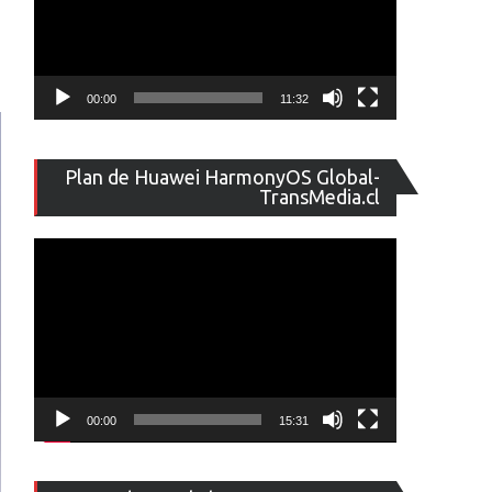
00:00
11:32
Reproducto
Plan de Huawei HarmonyOS Global-
de
TransMedia.cl
vídeo
00:00
15:31
Reproducto