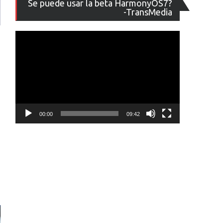
Se puede usar la beta HarmonyOS7?
de
-TransMedia
vídeo
00:00
09:42