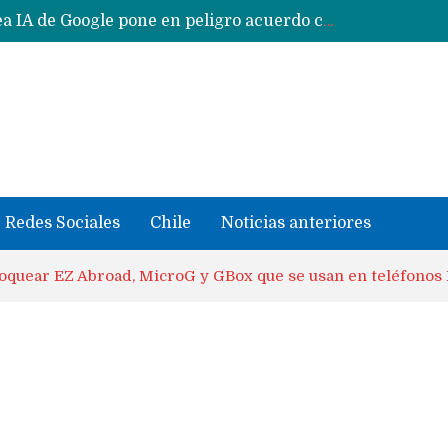
CXMT le dice NO a la venta de sus memorias a Apple y dará prioridad a Huawei y Xiaomi
Sailfish OS la «joya» de sistema operativo que Europa planea financiar para competir contra Android, iOS y HarmonyOS
se llevaron datos confidenciales a OpenAI
Solo China o Global: Cuáles Huawei MateBook, MatePad y Nova llegarán a Europa y LATAM?
Data Centers de Huawei en Chile, México, Brasil,Perú y Argentina podrían verse afectados por arremetida de EE.UU
Fabricantes suben precios de teléfonos y ganan más dinero en un mercado donde Xiaomi alerta por no mejorar ventas
Redes Sociales
Chile
Noticias anteriores
oquear EZ Abroad, MicroG y GBox que se usan en teléfonos