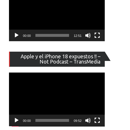
00:00
12:51
Reproducto
Apple y el iPhone 18 expuestos !! –
de
Not Podcast – TransMedia
vídeo
00:00
09:52