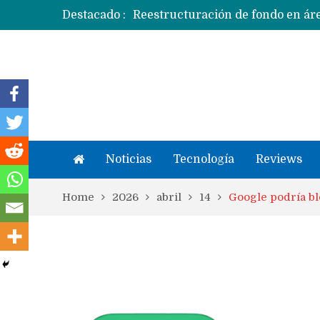
Destacado :
Apple dice que más ex empleados 
Noticias
Tecnología
Reviews
Home
2026
abril
14
Google podría bl