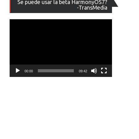
Se puede usar la beta HarmonyOS7?
de
-TransMedia
vídeo
00:00
09:42