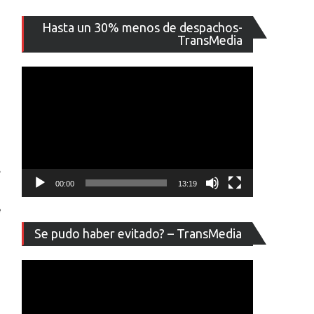
Reproducto
Hasta un 30% menos de despachos-
de
TransMedia
vídeo
00:00
13:19
e
Reproducto
Se pudo haber evitado? – TransMedia
de
vídeo