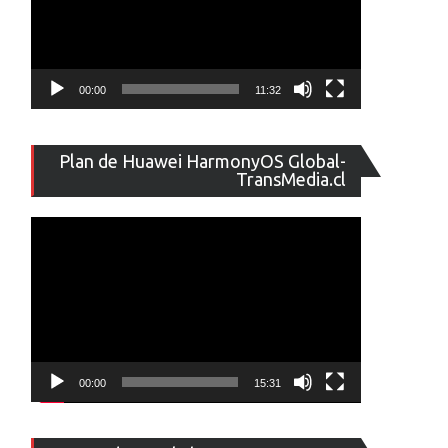
00:00
11:32
Reproducto
Plan de Huawei HarmonyOS Global-
de
TransMedia.cl
vídeo
00:00
15:31
Reproducto