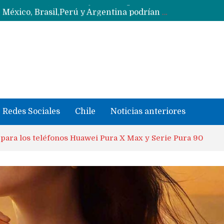
Data Centers de Huawei en Chile, México, Brasil,Perú y Argentina podrían verse afectados por arremetida de EE.UU
Fabricantes suben precios de teléfonos y ganan más dinero en un mercado donde Xiaomi alerta por no mejorar ventas
Redes Sociales
Chile
Noticias anteriores
s para los teléfonos Huawei Pura X Max y Serie Pura 90