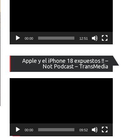
00:00
12:51
Reproducto
Apple y el iPhone 18 expuestos !! –
de
Not Podcast – TransMedia
vídeo
00:00
09:52