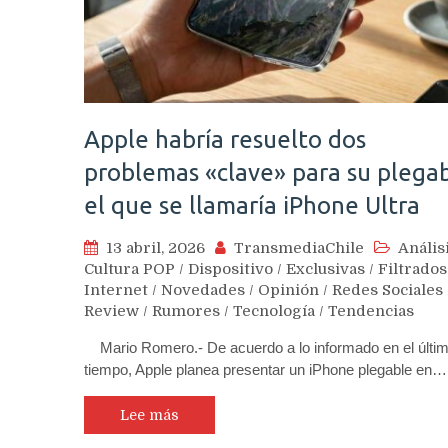
Apple habría resuelto dos
problemas «clave» para su plega
el que se llamaría iPhone Ultra
13 abril, 2026
TransmediaChile
Anális
Cultura POP
/
Dispositivo
/
Exclusivas
/
Filtrados
Internet
/
Novedades
/
Opinión
/
Redes Sociales
Review
/
Rumores
/
Tecnología
/
Tendencias
Mario Romero.- De acuerdo a lo informado en el últi
tiempo, Apple planea presentar un iPhone plegable en…
Lee más