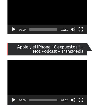
00:00
12:51
Reproducto
Apple y el iPhone 18 expuestos !! –
de
Not Podcast – TransMedia
vídeo
00:00
09:52