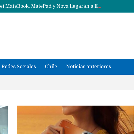
Solo China o Global: Cuáles Huawei MateBook, MatePad y Nova llegarán a Europa y LATAM?
Data Centers de Huawei en Chile, México, Brasil,Perú y Argentina podrían verse afectados por arremetida de EE.UU
Fabricantes suben precios de teléfonos y ganan más dinero en un mercado donde Xiaomi alerta por no mejorar ventas
Redes Sociales
Chile
Noticias anteriores