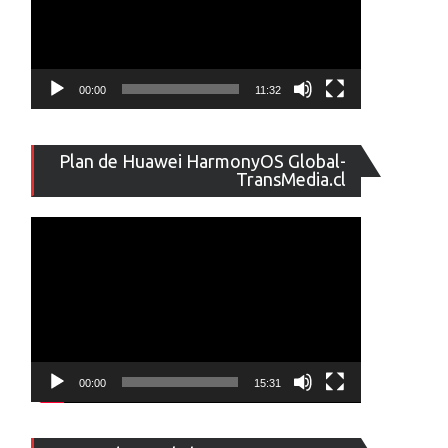
00:00
11:32
Reproducto
Plan de Huawei HarmonyOS Global-
de
TransMedia.cl
vídeo
00:00
15:31
Reproducto