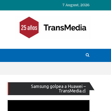
7 August, 2026
Reproducto
Samsung golpea a Huawei –
de
TransMedia.cl
vídeo