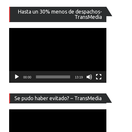
Reproducto
Hasta un 30% menos de despachos-
de
TransMedia
vídeo
00:00
13:19
Reproducto
Se pudo haber evitado? – TransMedia
de
vídeo