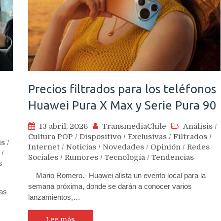
Precios filtrados para los teléfonos
Huawei Pura X Max y Serie Pura 90
13 abril, 2026
TransmediaChile
Análisis
/
Cultura POP
/
Dispositivo
/
Exclusivas
/
Filtrados
/
is
/
Internet
/
Noticias
/
Novedades
/
Opinión
/
Redes
/
Sociales
/
Rumores
/
Tecnología
/
Tendencias
s
Mario Romero.- Huawei alista un evento local para la
semana próxima, donde se darán a conocer varios
as
lanzamientos,…
Lee más