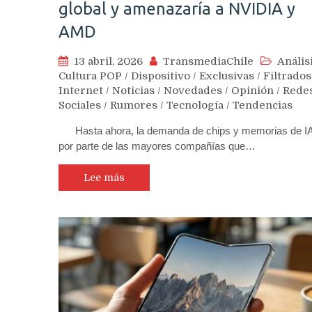
global y amenazaría a NVIDIA y
AMD
13 abril, 2026
TransmediaChile
Anális
Cultura POP
/
Dispositivo
/
Exclusivas
/
Filtrados
Internet
/
Noticias
/
Novedades
/
Opinión
/
Rede
Sociales
/
Rumores
/
Tecnología
/
Tendencias
Hasta ahora, la demanda de chips y memorias de I
por parte de las mayores compañías que…
Lee más