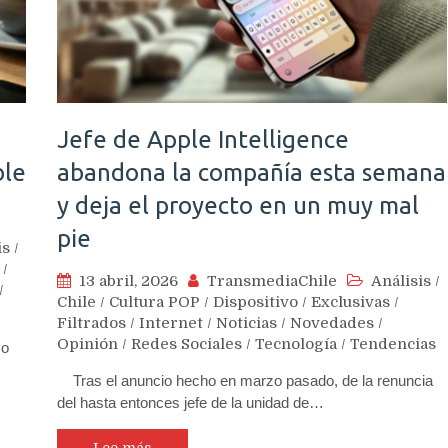
Jefe de Apple Intelligence
ble
abandona la compañía esta semana
y deja el proyecto en un muy mal
pie
is
/
/
13 abril, 2026
TransmediaChile
Análisis
/
/
Chile
/
Cultura POP
/
Dispositivo
/
Exclusivas
/
Filtrados
/
Internet
/
Noticias
/
Novedades
/
Opinión
/
Redes Sociales
/
Tecnología
/
Tendencias
mo
Tras el anuncio hecho en marzo pasado, de la renuncia
del hasta entonces jefe de la unidad de…
Lee más