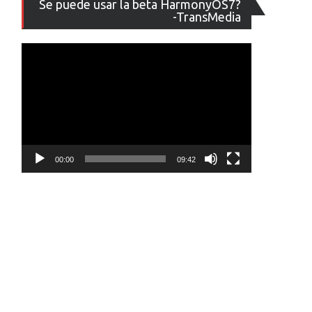
Se puede usar la beta HarmonyOS7?
de
-TransMedia
vídeo
00:00
09:42