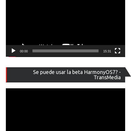
00:00
15:31
Re
Se puede usar la beta HarmonyOS7? -
de
TransMedia
ví