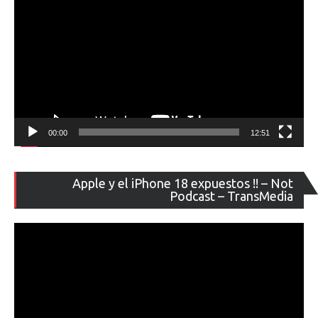
00:00
12:51
Re
Apple y el iPhone 18 expuestos !! – Not
de
Podcast – TransMedia
ví