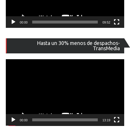
00:00
09:52
Re
Hasta un 30% menos de despachos-
de
TransMedia
ví
00:00
13:19