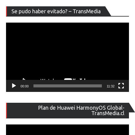
Re
Se pudo haber evitado? – TransMedia
de
ví
00:00
11:32
Re
Plan de Huawei HarmonyOS Global-
de
TransMedia.cl
ví