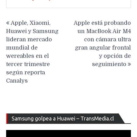
Navegación
Apple, Xiaomi,
Apple está probando
de
Huawei y Samsung
un MacBook Air M4
entradas
lideran mercado
con cámara ultra
mundial de
gran angular frontal
wereables en el
y opción de
tercer trimestre
seguimiento
según reporta
Canalys
Re
Samsung golpea a Huawei – TransMedia.cl
de
ví