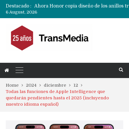
Destacado :
6 August, 2026
Ecosistema Apple: cómo elegir el iPhone 
Home
2024
diciembre
12
Todas las funciones de Apple Intelligence que
quedarán pendientes hasta el 2025 (incluyendo
nuestro idioma español)