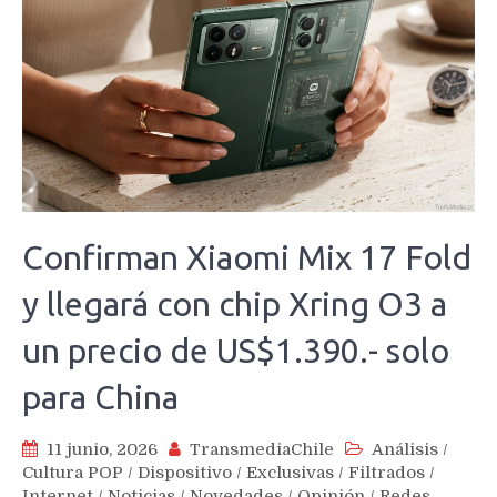
Confirman Xiaomi Mix 17 Fold
y llegará con chip Xring O3 a
un precio de US$1.390.- solo
para China
11 junio, 2026
TransmediaChile
Análisis
/
Cultura POP
/
Dispositivo
/
Exclusivas
/
Filtrados
/
Internet
/
Noticias
/
Novedades
/
Opinión
/
Redes