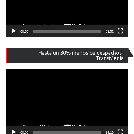
00:00
09:52
Re
Hasta un 30% menos de despachos-
de
TransMedia
ví
00:00
13:19