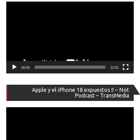
ví
00:00
12:51
Re
Apple y el iPhone 18 expuestos !! – Not
de
Podcast – TransMedia
ví