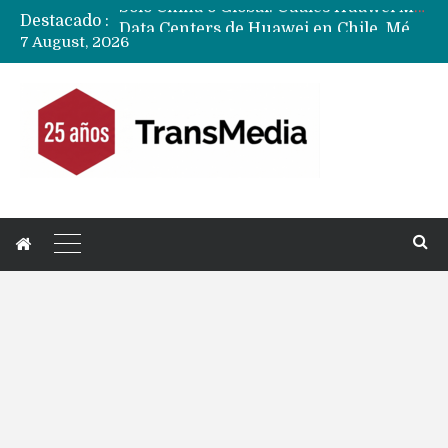
Destacado :
Data Centers de Huawei en Chile, México, Brasil,Perú y Argentina podrían verse afectados por arremetida de EE.UU
7 August, 2026
Fabricantes suben precios de teléfonos y ganan más dinero en un mercado donde Xiaomi alerta por no mejorar ventas