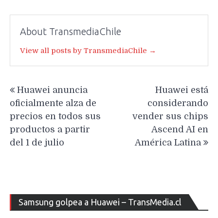
About TransmediaChile
View all posts by TransmediaChile →
Navegación
Huawei anuncia
Huawei está
de
oficialmente alza de
considerando
entradas
precios en todos sus
vender sus chips
productos a partir
Ascend AI en
del 1 de julio
América Latina
Re
Samsung golpea a Huawei – TransMedia.cl
de