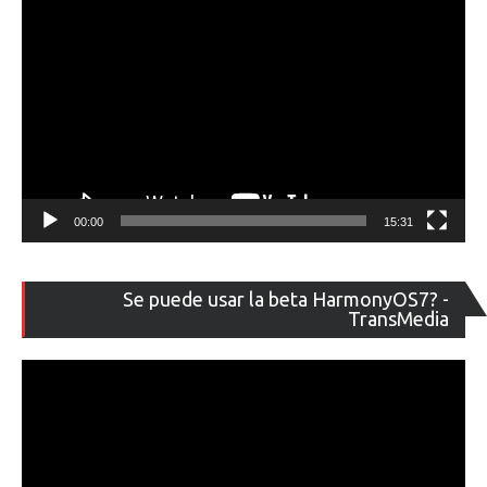
00:00
15:31
Re
Se puede usar la beta HarmonyOS7? -
de
TransMedia
ví